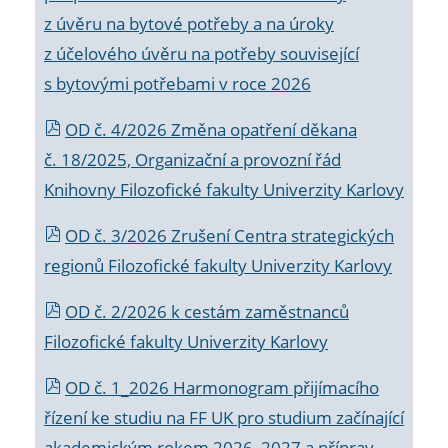
z úvěru na bytové potřeby a na úroky
z účelového úvěru na potřeby související
s bytovými potřebami v roce 2026
OD č. 4/2026 Změna opatření děkana
č. 18/2025, Organizační a provozní řád
Knihovny Filozofické fakulty Univerzity Karlovy
OD č. 3/2026 Zrušení Centra strategických
regionů Filozofické fakulty Univerzity Karlovy
OD č. 2/2026 k
cestám zaměstnanců
Filozofické fakulty Univerzity Karlovy
OD č. 1_2026 Harmonogram přijímacího
řízení ke studiu na FF UK pro studium začínající
akademickým rokem 2026_2027 a příprav