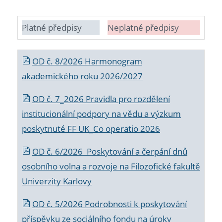
Platné předpisy
Neplatné předpisy
OD č. 8/2026 Harmonogram
akademického roku 2026/2027
OD č. 7_2026 Pravidla pro rozdělení
institucionální podpory na vědu a výzkum
poskytnuté FF UK_Co operatio 2026
OD č. 6/2026 Poskytování a čerpání dnů
osobního volna a rozvoje na Filozofické fakultě
Univerzity Karlovy
OD č. 5/2026 Podrobnosti k poskytování
příspěvku ze sociálního fondu na úroky