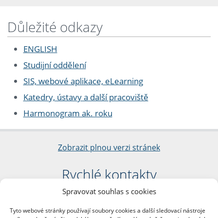
Důležité odkazy
ENGLISH
Studijní oddělení
SIS, webové aplikace, eLearning
Katedry, ústavy a další pracoviště
Harmonogram ak. roku
Zobrazit plnou verzi stránek
Rychlé kontakty
Spravovat souhlas s cookies
Filozofická fakulta
Univerzita Karlova
Tyto webové stránky používají soubory cookies a další sledovací nástroje
nám. Jana Palacha 1/2