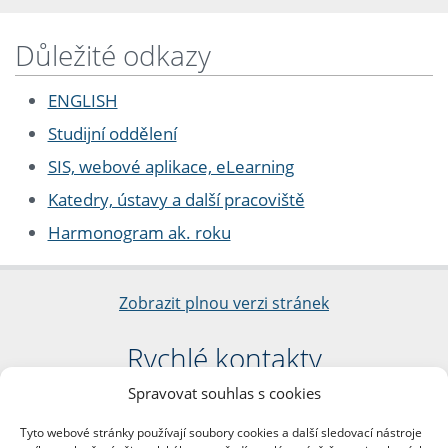
Důležité odkazy
ENGLISH
Studijní oddělení
SIS, webové aplikace, eLearning
Katedry, ústavy a další pracoviště
Harmonogram ak. roku
Zobrazit plnou verzi stránek
Rychlé kontakty
Spravovat souhlas s cookies
Filozofická fakulta
Univerzita Karlova
Tyto webové stránky používají soubory cookies a další sledovací nástroje
nám. Jana Palacha 1/2