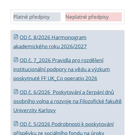
Platné předpisy
Neplatné předpisy
OD č. 8/2026 Harmonogram
akademického roku 2026/2027
OD č. 7_2026 Pravidla pro rozdělení
institucionální podpory na vědu a výzkum
poskytnuté FF UK_Co operatio 2026
OD č. 6/2026 Poskytování a čerpání dnů
osobního volna a rozvoje na Filozofické fakultě
Univerzity Karlovy
OD č. 5/2026 Podrobnosti k poskytování
příspěvku ze sociálního fondu na úroky