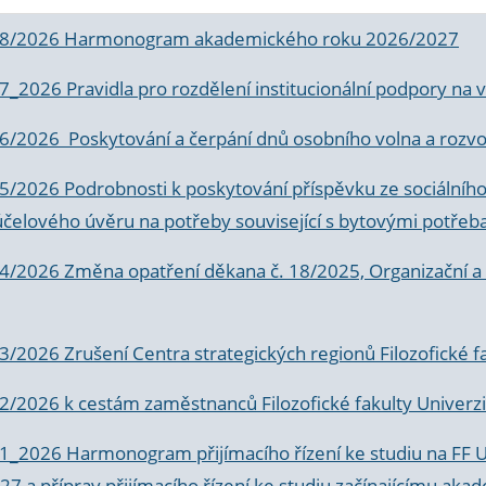
 8/2026 Harmonogram akademického roku 2026/2027
 7_2026 Pravidla pro rozdělení institucionální podpory n
6/2026 Poskytování a čerpání dnů osobního volna a rozvoje
 5/2026 Podrobnosti k poskytování příspěvku ze sociálníh
účelového úvěru na potřeby související s bytovými potřeb
 4/2026 Změna opatření děkana č. 18/2025, Organizační a p
3/2026 Zrušení Centra strategických regionů Filozofické f
 2/2026 k
cestám zaměstnanců Filozofické fakulty Univerzi
 1_2026 Harmonogram přijímacího řízení ke studiu na FF 
7 a příprav přijímacího řízení ke studiu začínajícímu 