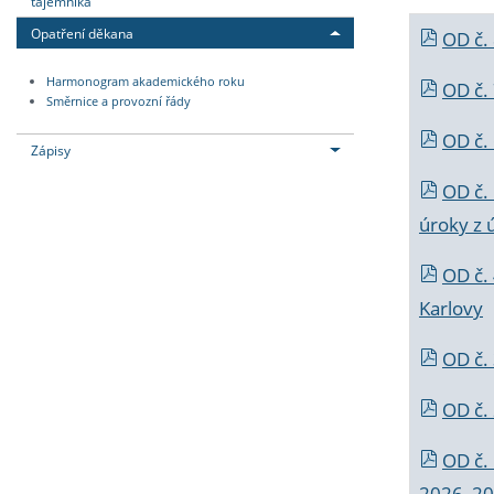
tajemníka
Opatření děkana
OD č.
Harmonogram akademického roku
OD č.
Směrnice a provozní řády
OD č. 
Zápisy
OD č.
úroky z 
OD č.
Karlovy
OD č. 
OD č.
OD č.
2026_202