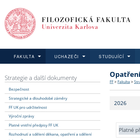
FAKULTA
UCHAZEČI
STUDUJÍCÍ
Opatřen
FAKULTA
UCHAZEČI
STUDUJÍCÍ
VĚDA A VÝZKUM
ZAHRANIČÍ
Struktura a
Co studova
Bakalářsk
O vědě a 
Aktuální n
Strategie a další dokumenty
FF
>
Fakulta
>
Str
Bezpečnost
Dozvědět se více
Podat přihlášku
Dozvědět se více
Dozvědět se více
Dozvědět se více
Strategie 
Učitelské 
Doktorské
Akademické
Vyjíždějící
Strategické a dlouhodobé záměry
2026
Podpora a
Informace 
Rigorózní 
Granty a p
Přijíždějíc
FF UK pro udržitelnost
Výroční zprávy
Absolventi
Vyjíždějíc
Platné vnitřní předpisy FF UK
Platné p
Rozhodnutí a sdělení děkana, opatření a sdělení
Fakultní š