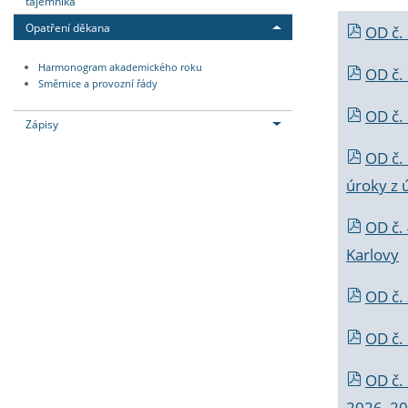
tajemníka
Opatření děkana
OD č.
Harmonogram akademického roku
OD č.
Směrnice a provozní řády
OD č. 
Zápisy
OD č.
úroky z 
OD č.
Karlovy
OD č. 
OD č.
OD č.
2026_202