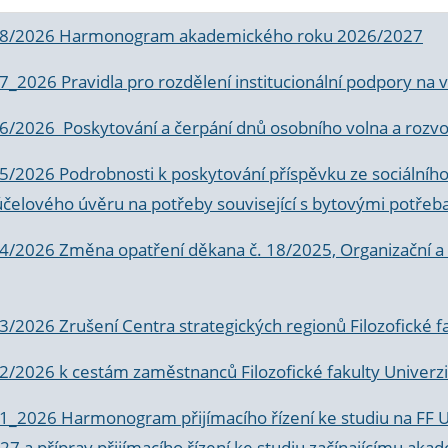
 8/2026 Harmonogram akademického roku 2026/2027
 7_2026 Pravidla pro rozdělení institucionální podpory n
6/2026 Poskytování a čerpání dnů osobního volna a rozvoje
 5/2026 Podrobnosti k poskytování příspěvku ze sociálníh
účelového úvěru na potřeby související s bytovými potřeb
 4/2026 Změna opatření děkana č. 18/2025, Organizační a p
3/2026 Zrušení Centra strategických regionů Filozofické f
 2/2026 k
cestám zaměstnanců Filozofické fakulty Univerzi
 1_2026 Harmonogram přijímacího řízení ke studiu na FF 
7 a příprav přijímacího řízení ke studiu začínajícímu 