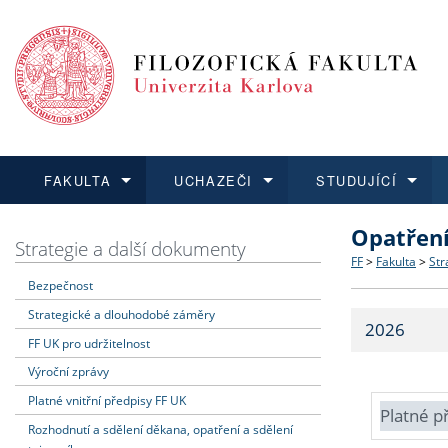
FAKULTA
UCHAZEČI
STUDUJÍCÍ
Opatřen
FAKULTA
UCHAZEČI
STUDUJÍCÍ
VĚDA A VÝZKUM
ZAHRANIČÍ
Struktura a
Co studova
Bakalářsk
O vědě a 
Aktuální n
Strategie a další dokumenty
FF
>
Fakulta
>
Str
Bezpečnost
Dozvědět se více
Podat přihlášku
Dozvědět se více
Dozvědět se více
Dozvědět se více
Strategie 
Učitelské 
Doktorské
Akademické
Vyjíždějící
Strategické a dlouhodobé záměry
2026
Podpora a
Informace 
Rigorózní 
Granty a p
Přijíždějíc
FF UK pro udržitelnost
Výroční zprávy
Absolventi
Vyjíždějíc
Platné vnitřní předpisy FF UK
Platné p
Rozhodnutí a sdělení děkana, opatření a sdělení
Fakultní š