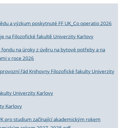
a vědu a výzkum poskytnuté FF UK_Co operatio 2026
 na Filozofické fakultě Univerzity Karlovy
o fondu na úroky z úvěru na bytové potřeby a na
ami v roce 2026
rovozní řád Knihovny Filozofické fakulty Univerzity
akulty Univerzity Karlovy
ty Karlovy
UK pro studium začínající akademickým rokem
akademickým rokem 2027_2028.pdf