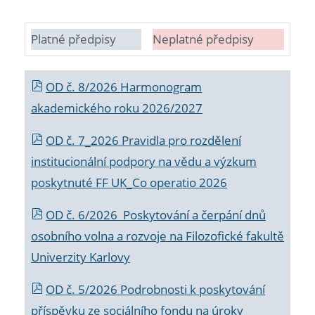
Platné předpisy
Neplatné předpisy
OD č. 8/2026 Harmonogram
akademického roku 2026/2027
OD č. 7_2026 Pravidla pro rozdělení
institucionální podpory na vědu a výzkum
poskytnuté FF UK_Co operatio 2026
OD č. 6/2026 Poskytování a čerpání dnů
osobního volna a rozvoje na Filozofické fakultě
Univerzity Karlovy
OD č. 5/2026 Podrobnosti k poskytování
příspěvku ze sociálního fondu na úroky