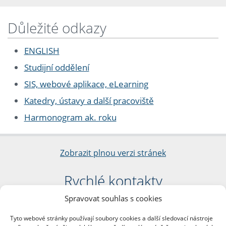
Důležité odkazy
ENGLISH
Studijní oddělení
SIS, webové aplikace, eLearning
Katedry, ústavy a další pracoviště
Harmonogram ak. roku
Zobrazit plnou verzi stránek
Rychlé kontakty
Spravovat souhlas s cookies
Filozofická fakulta
Univerzita Karlova
Tyto webové stránky používají soubory cookies a další sledovací nástroje
nám. Jana Palacha 1/2