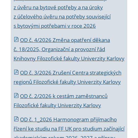
z úvěru na bytové potřeby a na úroky
z účelového úvěru na potřeby související
s bytovými potřebami v roce 2026
OD č. 4/2026 Změna opatření děkana
č. 18/2025, Organizační a provozní řád
Knihovny Filozofické fakulty Univerzity Karlovy
OD č. 3/2026 Zrušení Centra strategických
regionů Filozofické fakulty Univerzity Karlovy
OD č. 2/2026 k
cestám zaměstnanců
Filozofické fakulty Univerzity Karlovy
OD č. 1_2026 Harmonogram přijímacího
řízení ke studiu na FF UK pro studium začínající
akademickým rokem 2026_2027 a příprav