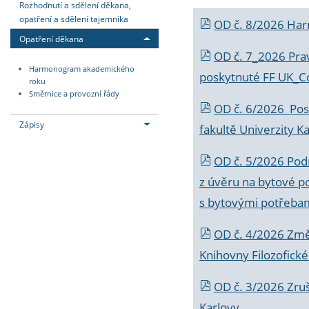
Rozhodnutí a sdělení děkana,
opatření a sdělení tajemníka
OD č. 8/2026 Ha
Opatření děkana
OD č. 7_2026 Prav
Harmonogram akademického
poskytnuté FF UK_C
roku
Směrnice a provozní řády
OD č. 6/2026 Posk
Zápisy
fakultě Univerzity K
OD č. 5/2026 Podr
z úvěru na bytové po
s bytovými potřebam
OD č. 4/2026 Změ
Knihovny Filozofické
OD č. 3/2026 Zruš
Karlovy