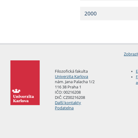
2000
Zobrazi
Filozofická fakulta
E
Univerzita Karlova
F
nám. Jana Palacha 1/2
a
116 38 Praha 1
IČO: 00216208
DIČ: CZ00216208
Další kontakty
Podatelna