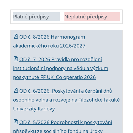
Platné předpisy
Neplatné předpisy
OD č. 8/2026 Harmonogram
akademického roku 2026/2027
OD č. 7_2026 Pravidla pro rozdělení
institucionální podpory na vědu a výzkum
poskytnuté FF UK_Co operatio 2026
OD č. 6/2026 Poskytování a čerpání dnů
osobního volna a rozvoje na Filozofické fakultě
Univerzity Karlovy
OD č. 5/2026 Podrobnosti k poskytování
příspěvku ze sociálního fondu na úroky