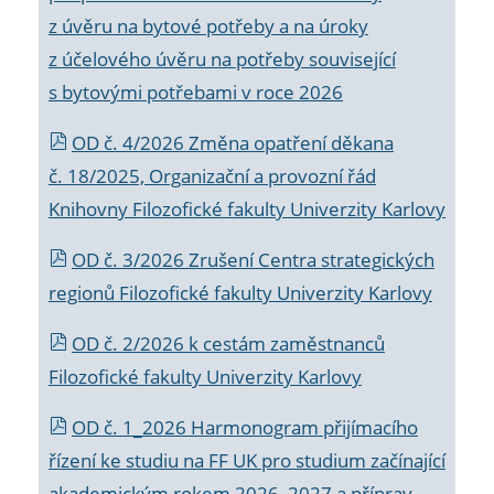
z úvěru na bytové potřeby a na úroky
z účelového úvěru na potřeby související
s bytovými potřebami v roce 2026
OD č. 4/2026 Změna opatření děkana
č. 18/2025, Organizační a provozní řád
Knihovny Filozofické fakulty Univerzity Karlovy
OD č. 3/2026 Zrušení Centra strategických
regionů Filozofické fakulty Univerzity Karlovy
OD č. 2/2026 k
cestám zaměstnanců
Filozofické fakulty Univerzity Karlovy
OD č. 1_2026 Harmonogram přijímacího
řízení ke studiu na FF UK pro studium začínající
akademickým rokem 2026_2027 a příprav