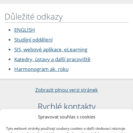
Důležité odkazy
ENGLISH
Studijní oddělení
SIS, webové aplikace, eLearning
Katedry, ústavy a další pracoviště
Harmonogram ak. roku
Zobrazit plnou verzi stránek
Rychlé kontakty
Spravovat souhlas s cookies
Filozofická fakulta
Univerzita Karlova
Tyto webové stránky používají soubory cookies a další sledovací nástroje
nám. Jana Palacha 1/2