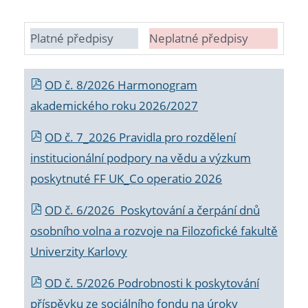
Platné předpisy
Neplatné předpisy
OD č. 8/2026 Harmonogram
akademického roku 2026/2027
OD č. 7_2026 Pravidla pro rozdělení
institucionální podpory na vědu a výzkum
poskytnuté FF UK_Co operatio 2026
OD č. 6/2026 Poskytování a čerpání dnů
osobního volna a rozvoje na Filozofické fakultě
Univerzity Karlovy
OD č. 5/2026 Podrobnosti k poskytování
příspěvku ze sociálního fondu na úroky