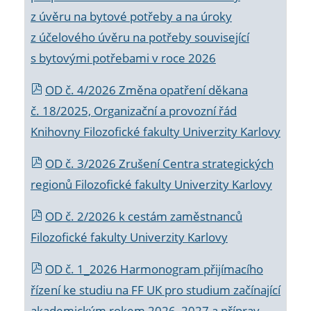
z úvěru na bytové potřeby a na úroky
z účelového úvěru na potřeby související
s bytovými potřebami v roce 2026
OD č. 4/2026 Změna opatření děkana
č. 18/2025, Organizační a provozní řád
Knihovny Filozofické fakulty Univerzity Karlovy
OD č. 3/2026 Zrušení Centra strategických
regionů Filozofické fakulty Univerzity Karlovy
OD č. 2/2026 k
cestám zaměstnanců
Filozofické fakulty Univerzity Karlovy
OD č. 1_2026 Harmonogram přijímacího
řízení ke studiu na FF UK pro studium začínající
akademickým rokem 2026_2027 a příprav