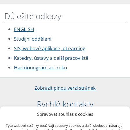
Důležité odkazy
ENGLISH
Studijní oddělení
SIS, webové aplikace, eLearning
Katedry, ústavy a další pracoviště
Harmonogram ak. roku
Zobrazit plnou verzi stránek
Rychlé kontakty
Spravovat souhlas s cookies
Filozofická fakulta
Univerzita Karlova
Tyto webové stránky používají soubory cookies a další sledovací nástroje
nám. Jana Palacha 1/2