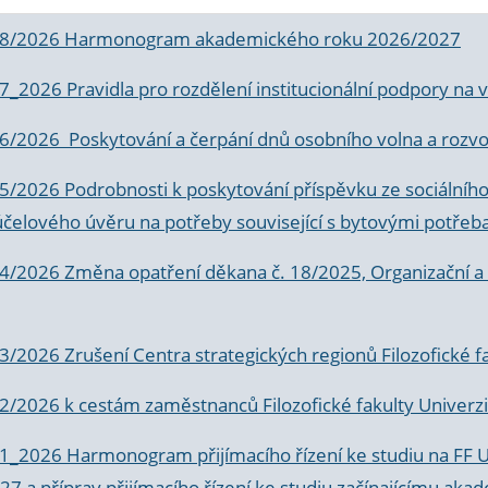
 8/2026 Harmonogram akademického roku 2026/2027
 7_2026 Pravidla pro rozdělení institucionální podpory n
6/2026 Poskytování a čerpání dnů osobního volna a rozvoje
 5/2026 Podrobnosti k poskytování příspěvku ze sociálníh
účelového úvěru na potřeby související s bytovými potřeb
 4/2026 Změna opatření děkana č. 18/2025, Organizační a p
3/2026 Zrušení Centra strategických regionů Filozofické f
 2/2026 k
cestám zaměstnanců Filozofické fakulty Univerzi
 1_2026 Harmonogram přijímacího řízení ke studiu na FF 
7 a příprav přijímacího řízení ke studiu začínajícímu 