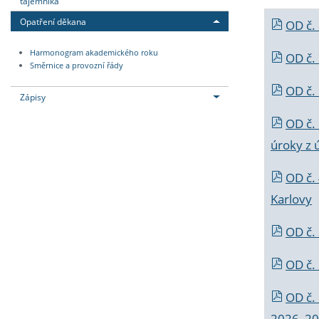
tajemníka
Opatření děkana
OD č.
Harmonogram akademického roku
OD č.
Směrnice a provozní řády
OD č. 
Zápisy
OD č.
úroky z 
OD č.
Karlovy
OD č. 
OD č.
OD č.
2026_202