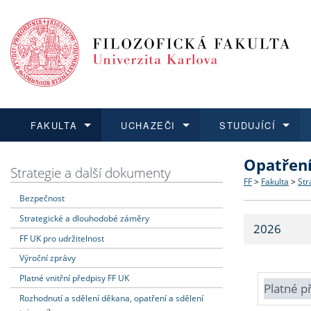
FAKULTA
UCHAZEČI
STUDUJÍCÍ
Opatřen
FAKULTA
UCHAZEČI
STUDUJÍCÍ
VĚDA A VÝZKUM
ZAHRANIČÍ
Struktura a
Co studova
Bakalářsk
O vědě a 
Aktuální n
Strategie a další dokumenty
FF
>
Fakulta
>
Str
Bezpečnost
Dozvědět se více
Podat přihlášku
Dozvědět se více
Dozvědět se více
Dozvědět se více
Strategie 
Učitelské 
Doktorské
Akademické
Vyjíždějící
Strategické a dlouhodobé záměry
2026
Podpora a
Informace 
Rigorózní 
Granty a p
Přijíždějíc
FF UK pro udržitelnost
Výroční zprávy
Absolventi
Vyjíždějíc
Platné vnitřní předpisy FF UK
Platné p
Rozhodnutí a sdělení děkana, opatření a sdělení
Fakultní š