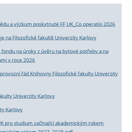
a vědu a výzkum poskytnuté FF UK_Co operatio 2026
 na Filozofické fakultě Univerzity Karlovy
o fondu na úroky z úvěru na bytové potřeby a na
ami v roce 2026
rovozní řád Knihovny Filozofické fakulty Univerzity
akulty Univerzity Karlovy
ty Karlovy
UK pro studium začínající akademickým rokem
akademickým rokem 2027_2028.pdf