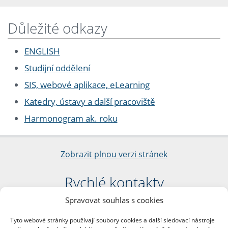
Důležité odkazy
ENGLISH
Studijní oddělení
SIS, webové aplikace, eLearning
Katedry, ústavy a další pracoviště
Harmonogram ak. roku
Zobrazit plnou verzi stránek
Rychlé kontakty
Spravovat souhlas s cookies
Filozofická fakulta
Univerzita Karlova
Tyto webové stránky používají soubory cookies a další sledovací nástroje
nám. Jana Palacha 1/2