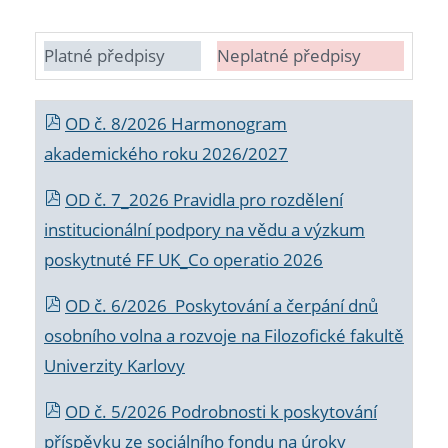
Platné předpisy
Neplatné předpisy
OD č. 8/2026 Harmonogram
akademického roku 2026/2027
OD č. 7_2026 Pravidla pro rozdělení
institucionální podpory na vědu a výzkum
poskytnuté FF UK_Co operatio 2026
OD č. 6/2026 Poskytování a čerpání dnů
osobního volna a rozvoje na Filozofické fakultě
Univerzity Karlovy
OD č. 5/2026 Podrobnosti k poskytování
příspěvku ze sociálního fondu na úroky