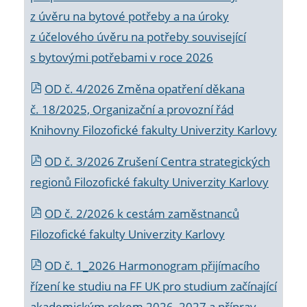
z úvěru na bytové potřeby a na úroky
z účelového úvěru na potřeby související
s bytovými potřebami v roce 2026
OD č. 4/2026 Změna opatření děkana
č. 18/2025, Organizační a provozní řád
Knihovny Filozofické fakulty Univerzity Karlovy
OD č. 3/2026 Zrušení Centra strategických
regionů Filozofické fakulty Univerzity Karlovy
OD č. 2/2026 k
cestám zaměstnanců
Filozofické fakulty Univerzity Karlovy
OD č. 1_2026 Harmonogram přijímacího
řízení ke studiu na FF UK pro studium začínající
akademickým rokem 2026_2027 a příprav