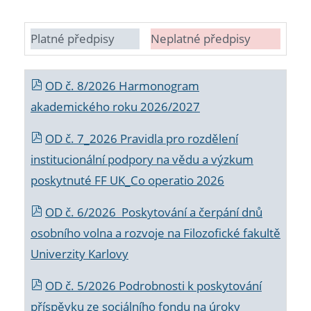
Platné předpisy
Neplatné předpisy
OD č. 8/2026 Harmonogram
akademického roku 2026/2027
OD č. 7_2026 Pravidla pro rozdělení
institucionální podpory na vědu a výzkum
poskytnuté FF UK_Co operatio 2026
OD č. 6/2026 Poskytování a čerpání dnů
osobního volna a rozvoje na Filozofické fakultě
Univerzity Karlovy
OD č. 5/2026 Podrobnosti k poskytování
příspěvku ze sociálního fondu na úroky