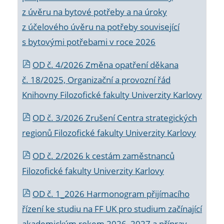
z úvěru na bytové potřeby a na úroky
z účelového úvěru na potřeby související
s bytovými potřebami v roce 2026
OD č. 4/2026 Změna opatření děkana
č. 18/2025, Organizační a provozní řád
Knihovny Filozofické fakulty Univerzity Karlovy
OD č. 3/2026 Zrušení Centra strategických
regionů Filozofické fakulty Univerzity Karlovy
OD č. 2/2026 k
cestám zaměstnanců
Filozofické fakulty Univerzity Karlovy
OD č. 1_2026 Harmonogram přijímacího
řízení ke studiu na FF UK pro studium začínající
akademickým rokem 2026_2027 a příprav