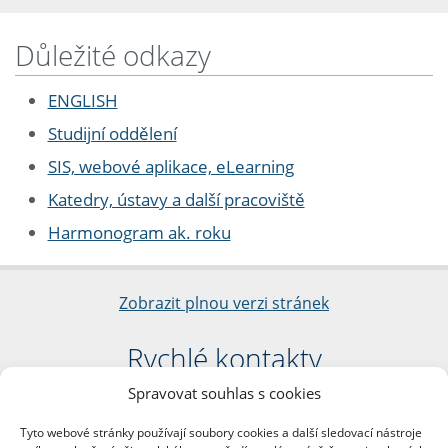
Důležité odkazy
ENGLISH
Studijní oddělení
SIS, webové aplikace, eLearning
Katedry, ústavy a další pracoviště
Harmonogram ak. roku
Zobrazit plnou verzi stránek
Rychlé kontakty
Spravovat souhlas s cookies
Filozofická fakulta
Univerzita Karlova
Tyto webové stránky používají soubory cookies a další sledovací nástroje
nám. Jana Palacha 1/2