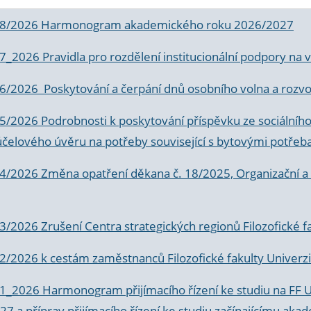
 8/2026 Harmonogram akademického roku 2026/2027
 7_2026 Pravidla pro rozdělení institucionální podpory n
6/2026 Poskytování a čerpání dnů osobního volna a rozvoje
 5/2026 Podrobnosti k poskytování příspěvku ze sociálníh
účelového úvěru na potřeby související s bytovými potřeb
 4/2026 Změna opatření děkana č. 18/2025, Organizační a p
3/2026 Zrušení Centra strategických regionů Filozofické f
 2/2026 k
cestám zaměstnanců Filozofické fakulty Univerzi
 1_2026 Harmonogram přijímacího řízení ke studiu na FF 
7 a příprav přijímacího řízení ke studiu začínajícímu 