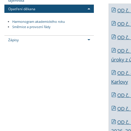
tajemníka
Opatření děkana
OD č.
Harmonogram akademického roku
OD č.
Směrnice a provozní řády
OD č. 
Zápisy
OD č.
úroky z 
OD č.
Karlovy
OD č. 
OD č.
OD č.
2026_202