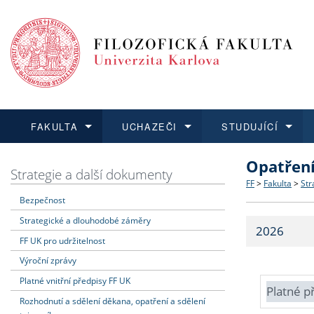
FAKULTA
UCHAZEČI
STUDUJÍCÍ
Opatřen
FAKULTA
UCHAZEČI
STUDUJÍCÍ
VĚDA A VÝZKUM
ZAHRANIČÍ
Struktura a
Co studova
Bakalářsk
O vědě a 
Aktuální n
Strategie a další dokumenty
FF
>
Fakulta
>
Str
Bezpečnost
Dozvědět se více
Podat přihlášku
Dozvědět se více
Dozvědět se více
Dozvědět se více
Strategie 
Učitelské 
Doktorské
Akademické
Vyjíždějící
Strategické a dlouhodobé záměry
2026
Podpora a
Informace 
Rigorózní 
Granty a p
Přijíždějíc
FF UK pro udržitelnost
Výroční zprávy
Absolventi
Vyjíždějíc
Platné vnitřní předpisy FF UK
Platné p
Rozhodnutí a sdělení děkana, opatření a sdělení
Fakultní š