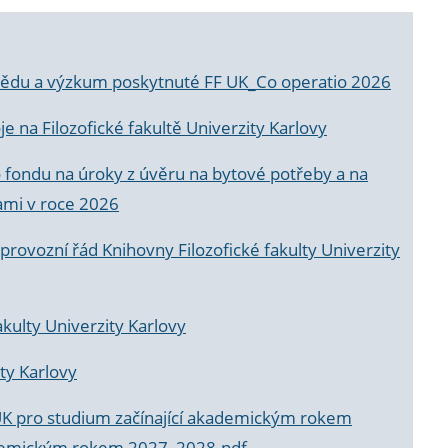
a vědu a výzkum poskytnuté FF UK_Co operatio 2026
 na Filozofické fakultě Univerzity Karlovy
o fondu na úroky z úvěru na bytové potřeby a na
ami v roce 2026
rovozní řád Knihovny Filozofické fakulty Univerzity
akulty Univerzity Karlovy
ty Karlovy
UK pro studium začínající akademickým rokem
akademickým rokem 2027_2028.pdf