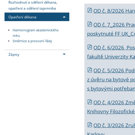
Rozhodnutí a sdělení děkana,
opatření a sdělení tajemníka
OD č. 8/2026 Ha
Opatření děkana
OD č. 7_2026 Prav
Harmonogram akademického
poskytnuté FF UK_C
roku
Směrnice a provozní řády
OD č. 6/2026 Posk
Zápisy
fakultě Univerzity K
OD č. 5/2026 Podr
z úvěru na bytové po
s bytovými potřebam
OD č. 4/2026 Změ
Knihovny Filozofické
OD č. 3/2026 Zruš
Karlovy