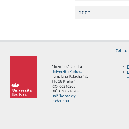
2000
Zobrazi
Filozofická fakulta
E
Univerzita Karlova
F
nám. Jana Palacha 1/2
a
116 38 Praha 1
IČO: 00216208
DIČ: CZ00216208
Další kontakty
Podatelna