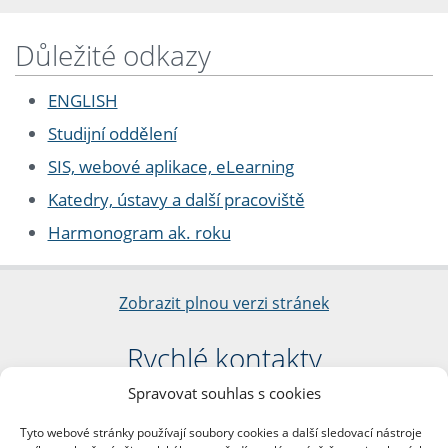
Důležité odkazy
ENGLISH
Studijní oddělení
SIS, webové aplikace, eLearning
Katedry, ústavy a další pracoviště
Harmonogram ak. roku
Zobrazit plnou verzi stránek
Rychlé kontakty
Spravovat souhlas s cookies
Filozofická fakulta
Univerzita Karlova
Tyto webové stránky používají soubory cookies a další sledovací nástroje
nám. Jana Palacha 1/2