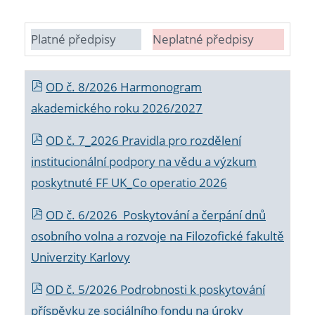
Platné předpisy
Neplatné předpisy
OD č. 8/2026 Harmonogram
akademického roku 2026/2027
OD č. 7_2026 Pravidla pro rozdělení
institucionální podpory na vědu a výzkum
poskytnuté FF UK_Co operatio 2026
OD č. 6/2026 Poskytování a čerpání dnů
osobního volna a rozvoje na Filozofické fakultě
Univerzity Karlovy
OD č. 5/2026 Podrobnosti k poskytování
příspěvku ze sociálního fondu na úroky