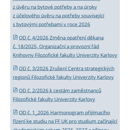
z úvěru na bytové potřeby a na úroky
z účelového úvěru na potřeby související
s bytovými potřebami v roce 2026
OD č. 4/2026 Změna opatření děkana
č. 18/2025, Organizační a provozní řád
Knihovny Filozofické fakulty Univerzity Karlovy
OD č. 3/2026 Zrušení Centra strategických
regionů Filozofické fakulty Univerzity Karlovy
OD č. 2/2026 k
cestám zaměstnanců
Filozofické fakulty Univerzity Karlovy
OD č. 1_2026 Harmonogram přijímacího
řízení ke studiu na FF UK pro studium začínající
akademickým rokem 2026_2027 a příprav