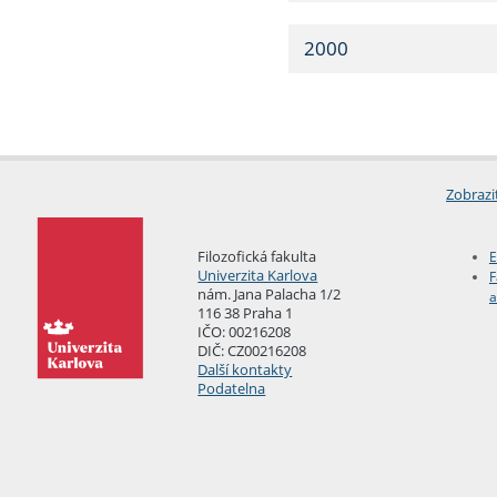
2000
Zobrazi
Filozofická fakulta
E
Univerzita Karlova
F
nám. Jana Palacha 1/2
a
116 38 Praha 1
IČO: 00216208
DIČ: CZ00216208
Další kontakty
Podatelna