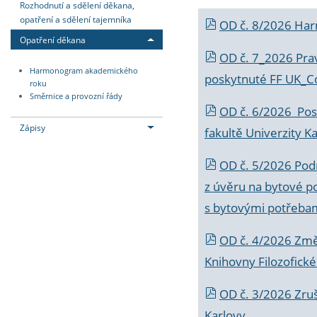
Rozhodnutí a sdělení děkana,
opatření a sdělení tajemníka
OD č. 8/2026 Ha
Opatření děkana
OD č. 7_2026 Prav
Harmonogram akademického
poskytnuté FF UK_C
roku
Směrnice a provozní řády
OD č. 6/2026 Posk
Zápisy
fakultě Univerzity K
OD č. 5/2026 Podr
z úvěru na bytové po
s bytovými potřebam
OD č. 4/2026 Změ
Knihovny Filozofické
OD č. 3/2026 Zruš
Karlovy