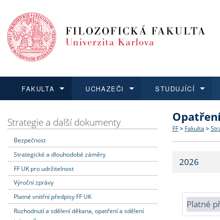
FAKULTA
UCHAZEČI
STUDUJÍCÍ
Opatřen
FAKULTA
UCHAZEČI
STUDUJÍCÍ
VĚDA A VÝZKUM
ZAHRANIČÍ
Struktura a
Co studova
Bakalářsk
O vědě a 
Aktuální n
Strategie a další dokumenty
FF
>
Fakulta
>
Str
Bezpečnost
Dozvědět se více
Podat přihlášku
Dozvědět se více
Dozvědět se více
Dozvědět se více
Strategie 
Učitelské 
Doktorské
Akademické
Vyjíždějící
Strategické a dlouhodobé záměry
2026
Podpora a
Informace 
Rigorózní 
Granty a p
Přijíždějíc
FF UK pro udržitelnost
Výroční zprávy
Absolventi
Vyjíždějíc
Platné vnitřní předpisy FF UK
Platné p
Rozhodnutí a sdělení děkana, opatření a sdělení
Fakultní š