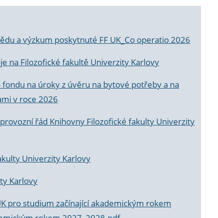
a vědu a výzkum poskytnuté FF UK_Co operatio 2026
 na Filozofické fakultě Univerzity Karlovy
o fondu na úroky z úvěru na bytové potřeby a na
ami v roce 2026
rovozní řád Knihovny Filozofické fakulty Univerzity
akulty Univerzity Karlovy
ty Karlovy
UK pro studium začínající akademickým rokem
akademickým rokem 2027_2028.pdf