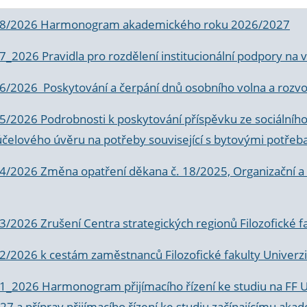
 8/2026 Harmonogram akademického roku 2026/2027
 7_2026 Pravidla pro rozdělení institucionální podpory n
6/2026 Poskytování a čerpání dnů osobního volna a rozvoje
 5/2026 Podrobnosti k poskytování příspěvku ze sociálníh
účelového úvěru na potřeby související s bytovými potřeb
 4/2026 Změna opatření děkana č. 18/2025, Organizační a p
3/2026 Zrušení Centra strategických regionů Filozofické f
 2/2026 k
cestám zaměstnanců Filozofické fakulty Univerzi
 1_2026 Harmonogram přijímacího řízení ke studiu na FF 
7 a příprav přijímacího řízení ke studiu začínajícímu 