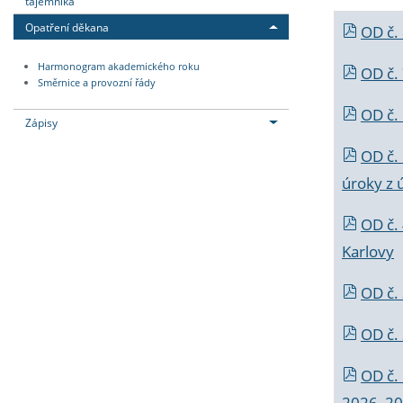
tajemníka
Opatření děkana
OD č.
Harmonogram akademického roku
OD č.
Směrnice a provozní řády
OD č. 
Zápisy
OD č.
úroky z 
OD č.
Karlovy
OD č. 
OD č.
OD č.
2026_202