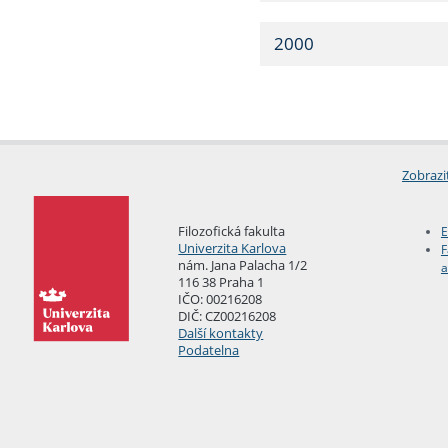
2000
Zobrazi
Filozofická fakulta
E
Univerzita Karlova
F
nám. Jana Palacha 1/2
a
116 38 Praha 1
IČO: 00216208
DIČ: CZ00216208
Další kontakty
Podatelna