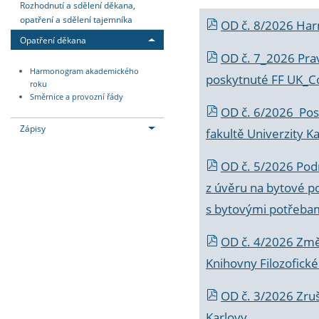
Rozhodnutí a sdělení děkana,
opatření a sdělení tajemníka
OD č. 8/2026 Ha
Opatření děkana
OD č. 7_2026 Prav
Harmonogram akademického
poskytnuté FF UK_C
roku
Směrnice a provozní řády
OD č. 6/2026 Posk
Zápisy
fakultě Univerzity K
OD č. 5/2026 Podr
z úvěru na bytové po
s bytovými potřebam
OD č. 4/2026 Změ
Knihovny Filozofické
OD č. 3/2026 Zruš
Karlovy