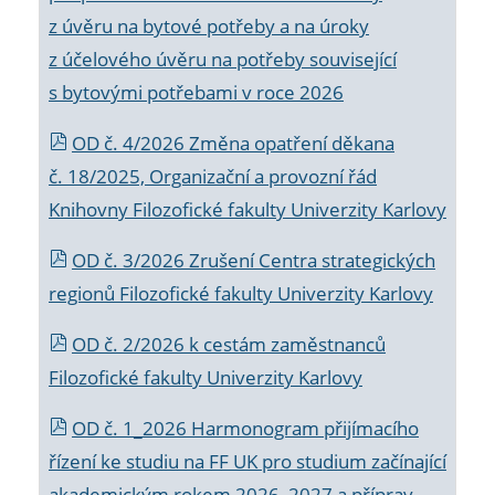
z úvěru na bytové potřeby a na úroky
z účelového úvěru na potřeby související
s bytovými potřebami v roce 2026
OD č. 4/2026 Změna opatření děkana
č. 18/2025, Organizační a provozní řád
Knihovny Filozofické fakulty Univerzity Karlovy
OD č. 3/2026 Zrušení Centra strategických
regionů Filozofické fakulty Univerzity Karlovy
OD č. 2/2026 k
cestám zaměstnanců
Filozofické fakulty Univerzity Karlovy
OD č. 1_2026 Harmonogram přijímacího
řízení ke studiu na FF UK pro studium začínající
akademickým rokem 2026_2027 a příprav