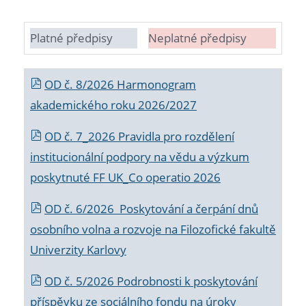
Platné předpisy
Neplatné předpisy
OD č. 8/2026 Harmonogram
akademického roku 2026/2027
OD č. 7_2026 Pravidla pro rozdělení
institucionální podpory na vědu a výzkum
poskytnuté FF UK_Co operatio 2026
OD č. 6/2026 Poskytování a čerpání dnů
osobního volna a rozvoje na Filozofické fakultě
Univerzity Karlovy
OD č. 5/2026 Podrobnosti k poskytování
příspěvku ze sociálního fondu na úroky