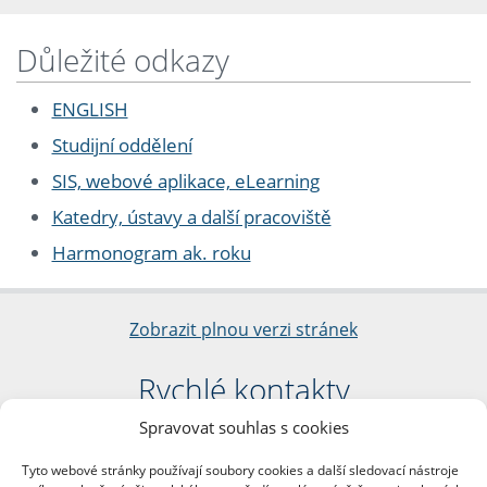
Důležité odkazy
ENGLISH
Studijní oddělení
SIS, webové aplikace, eLearning
Katedry, ústavy a další pracoviště
Harmonogram ak. roku
Zobrazit plnou verzi stránek
Rychlé kontakty
Spravovat souhlas s cookies
Filozofická fakulta
Univerzita Karlova
Tyto webové stránky používají soubory cookies a další sledovací nástroje
nám. Jana Palacha 1/2