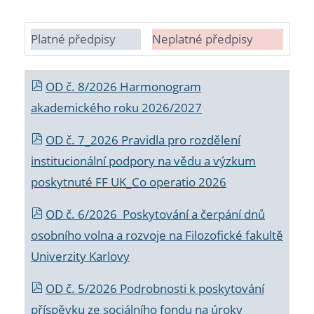
Platné předpisy
Neplatné předpisy
OD č. 8/2026 Harmonogram
akademického roku 2026/2027
OD č. 7_2026 Pravidla pro rozdělení
institucionální podpory na vědu a výzkum
poskytnuté FF UK_Co operatio 2026
OD č. 6/2026 Poskytování a čerpání dnů
osobního volna a rozvoje na Filozofické fakultě
Univerzity Karlovy
OD č. 5/2026 Podrobnosti k poskytování
příspěvku ze sociálního fondu na úroky