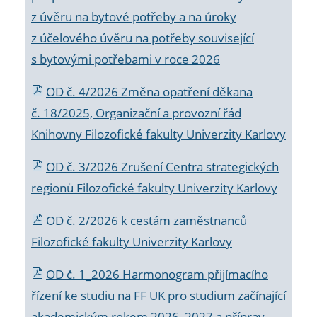
z úvěru na bytové potřeby a na úroky
z účelového úvěru na potřeby související
s bytovými potřebami v roce 2026
OD č. 4/2026 Změna opatření děkana
č. 18/2025, Organizační a provozní řád
Knihovny Filozofické fakulty Univerzity Karlovy
OD č. 3/2026 Zrušení Centra strategických
regionů Filozofické fakulty Univerzity Karlovy
OD č. 2/2026 k
cestám zaměstnanců
Filozofické fakulty Univerzity Karlovy
OD č. 1_2026 Harmonogram přijímacího
řízení ke studiu na FF UK pro studium začínající
akademickým rokem 2026_2027 a příprav