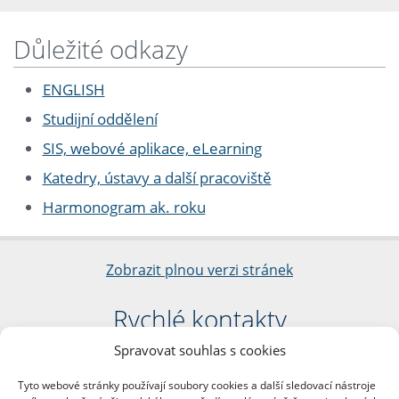
Důležité odkazy
ENGLISH
Studijní oddělení
SIS, webové aplikace, eLearning
Katedry, ústavy a další pracoviště
Harmonogram ak. roku
Zobrazit plnou verzi stránek
Rychlé kontakty
Spravovat souhlas s cookies
Filozofická fakulta
Univerzita Karlova
Tyto webové stránky používají soubory cookies a další sledovací nástroje
nám. Jana Palacha 1/2