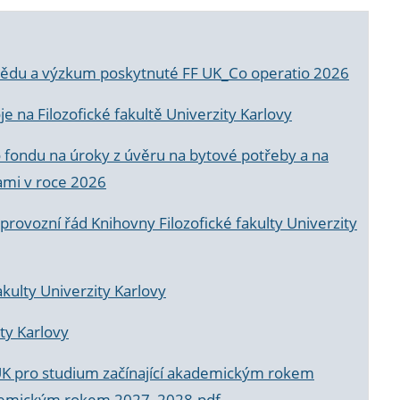
a vědu a výzkum poskytnuté FF UK_Co operatio 2026
 na Filozofické fakultě Univerzity Karlovy
o fondu na úroky z úvěru na bytové potřeby a na
ami v roce 2026
rovozní řád Knihovny Filozofické fakulty Univerzity
akulty Univerzity Karlovy
ty Karlovy
UK pro studium začínající akademickým rokem
akademickým rokem 2027_2028.pdf