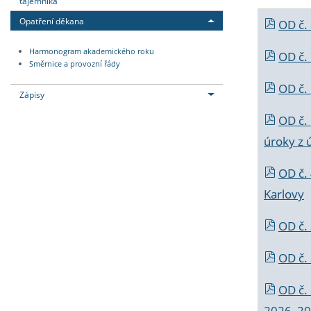
tajemníka
Opatření děkana
OD č.
Harmonogram akademického roku
OD č.
Směrnice a provozní řády
OD č. 
Zápisy
OD č.
úroky z 
OD č.
Karlovy
OD č. 
OD č.
OD č.
2026_202