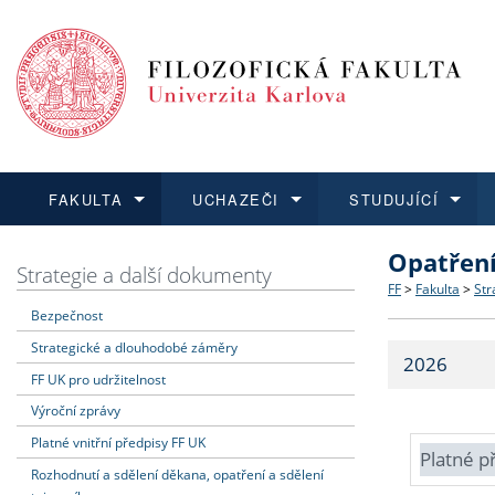
FAKULTA
UCHAZEČI
STUDUJÍCÍ
Opatřen
FAKULTA
UCHAZEČI
STUDUJÍCÍ
VĚDA A VÝZKUM
ZAHRANIČÍ
Struktura a
Co studova
Bakalářsk
O vědě a 
Aktuální n
Strategie a další dokumenty
FF
>
Fakulta
>
Str
Bezpečnost
Dozvědět se více
Podat přihlášku
Dozvědět se více
Dozvědět se více
Dozvědět se více
Strategie 
Učitelské 
Doktorské
Akademické
Vyjíždějící
Strategické a dlouhodobé záměry
2026
Podpora a
Informace 
Rigorózní 
Granty a p
Přijíždějíc
FF UK pro udržitelnost
Výroční zprávy
Absolventi
Vyjíždějíc
Platné vnitřní předpisy FF UK
Platné p
Rozhodnutí a sdělení děkana, opatření a sdělení
Fakultní š