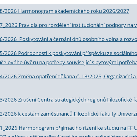
 8/2026 Harmonogram akademického roku 2026/2027
 7_2026 Pravidla pro rozdělení institucionální podpory n
6/2026 Poskytování a čerpání dnů osobního volna a rozvoje
 5/2026 Podrobnosti k poskytování příspěvku ze sociálníh
účelového úvěru na potřeby související s bytovými potřeb
 4/2026 Změna opatření děkana č. 18/2025, Organizační a p
3/2026 Zrušení Centra strategických regionů Filozofické f
 2/2026 k
cestám zaměstnanců Filozofické fakulty Univerzi
 1_2026 Harmonogram přijímacího řízení ke studiu na FF 
7 a příprav přijímacího řízení ke studiu začínajícímu 