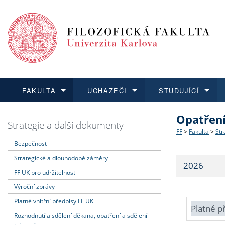
FAKULTA
UCHAZEČI
STUDUJÍCÍ
Opatřen
FAKULTA
UCHAZEČI
STUDUJÍCÍ
VĚDA A VÝZKUM
ZAHRANIČÍ
Struktura a
Co studova
Bakalářsk
O vědě a 
Aktuální n
Strategie a další dokumenty
FF
>
Fakulta
>
Str
Bezpečnost
Dozvědět se více
Podat přihlášku
Dozvědět se více
Dozvědět se více
Dozvědět se více
Strategie 
Učitelské 
Doktorské
Akademické
Vyjíždějící
Strategické a dlouhodobé záměry
2026
Podpora a
Informace 
Rigorózní 
Granty a p
Přijíždějíc
FF UK pro udržitelnost
Výroční zprávy
Absolventi
Vyjíždějíc
Platné vnitřní předpisy FF UK
Platné p
Rozhodnutí a sdělení děkana, opatření a sdělení
Fakultní š