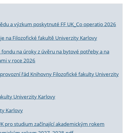
a vědu a výzkum poskytnuté FF UK_Co operatio 2026
 na Filozofické fakultě Univerzity Karlovy
o fondu na úroky z úvěru na bytové potřeby a na
ami v roce 2026
rovozní řád Knihovny Filozofické fakulty Univerzity
akulty Univerzity Karlovy
ty Karlovy
UK pro studium začínající akademickým rokem
akademickým rokem 2027_2028.pdf