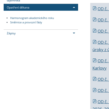
tajemníka
Opatření děkana
OD č.
Harmonogram akademického roku
OD č.
Směrnice a provozní řády
OD č. 
Zápisy
OD č.
úroky z 
OD č.
Karlovy
OD č. 
OD č.
OD č.
2026_202