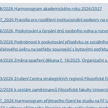
 8/2026 Harmonogram akademického roku 2026/2027
 7_2026 Pravidla pro rozdělení institucionální podpory n
6/2026 Poskytování a čerpání dnů osobního volna a rozvoje
 5/2026 Podrobnosti k poskytování příspěvku ze sociálníh
účelového úvěru na potřeby související s bytovými potřeb
 4/2026 Změna opatření děkana č. 18/2025, Organizační a p
3/2026 Zrušení Centra strategických regionů Filozofické f
 2/2026 k
cestám zaměstnanců Filozofické fakulty Univerzi
 1_2026 Harmonogram přijímacího řízení ke studiu na FF 
7 a příprav přijímacího řízení ke studiu začínajícímu 