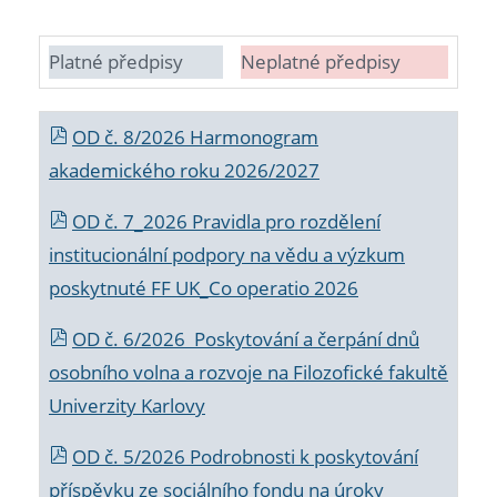
Platné předpisy
Neplatné předpisy
OD č. 8/2026 Harmonogram
akademického roku 2026/2027
OD č. 7_2026 Pravidla pro rozdělení
institucionální podpory na vědu a výzkum
poskytnuté FF UK_Co operatio 2026
OD č. 6/2026 Poskytování a čerpání dnů
osobního volna a rozvoje na Filozofické fakultě
Univerzity Karlovy
OD č. 5/2026 Podrobnosti k poskytování
příspěvku ze sociálního fondu na úroky