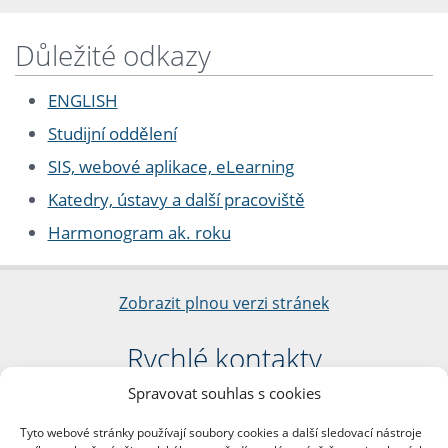
Důležité odkazy
ENGLISH
Studijní oddělení
SIS, webové aplikace, eLearning
Katedry, ústavy a další pracoviště
Harmonogram ak. roku
Zobrazit plnou verzi stránek
Rychlé kontakty
Spravovat souhlas s cookies
Filozofická fakulta
Univerzita Karlova
Tyto webové stránky používají soubory cookies a další sledovací nástroje
nám. Jana Palacha 1/2