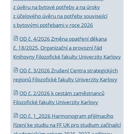
z úvěru na bytové potřeby a na úroky
z účelového úvěru na potřeby související
s bytovými potřebami v roce 2026
OD č. 4/2026 Změna opatření děkana
č. 18/2025, Organizační a provozní řád
Knihovny Filozofické fakulty Univerzity Karlovy
OD č. 3/2026 Zrušení Centra strategických
regionů Filozofické fakulty Univerzity Karlovy
OD č. 2/2026 k
cestám zaměstnanců
Filozofické fakulty Univerzity Karlovy
OD č. 1_2026 Harmonogram přijímacího
řízení ke studiu na FF UK pro studium začínající
akademickým rokem 2026_2027 a příprav