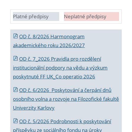
Platné předpisy
Neplatné předpisy
OD č. 8/2026 Harmonogram
akademického roku 2026/2027
OD č. 7_2026 Pravidla pro rozdělení
institucionální podpory na vědu a výzkum
poskytnuté FF UK_Co operatio 2026
OD č. 6/2026 Poskytování a čerpání dnů
osobního volna a rozvoje na Filozofické fakultě
Univerzity Karlovy
OD č. 5/2026 Podrobnosti k poskytování
příspěvku ze sociálního fondu na úroky