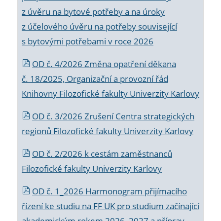
z úvěru na bytové potřeby a na úroky
z účelového úvěru na potřeby související
s bytovými potřebami v roce 2026
OD č. 4/2026 Změna opatření děkana
č. 18/2025, Organizační a provozní řád
Knihovny Filozofické fakulty Univerzity Karlovy
OD č. 3/2026 Zrušení Centra strategických
regionů Filozofické fakulty Univerzity Karlovy
OD č. 2/2026 k
cestám zaměstnanců
Filozofické fakulty Univerzity Karlovy
OD č. 1_2026 Harmonogram přijímacího
řízení ke studiu na FF UK pro studium začínající
akademickým rokem 2026_2027 a příprav