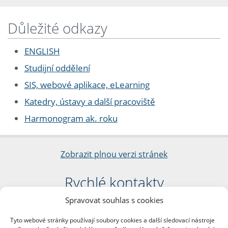
Důležité odkazy
ENGLISH
Studijní oddělení
SIS, webové aplikace, eLearning
Katedry, ústavy a další pracoviště
Harmonogram ak. roku
Zobrazit plnou verzi stránek
Rychlé kontakty
Spravovat souhlas s cookies
Filozofická fakulta
Univerzita Karlova
Tyto webové stránky používají soubory cookies a další sledovací nástroje
nám. Jana Palacha 1/2