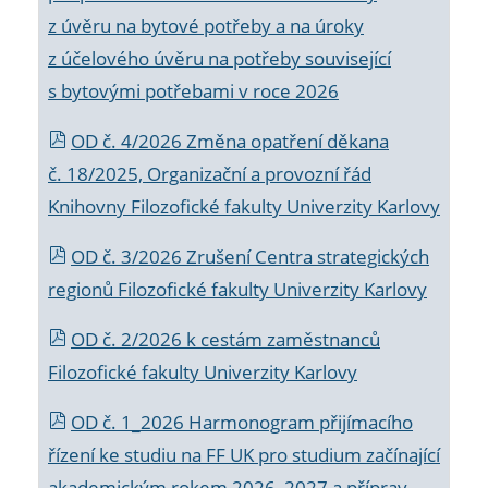
z úvěru na bytové potřeby a na úroky
z účelového úvěru na potřeby související
s bytovými potřebami v roce 2026
OD č. 4/2026 Změna opatření děkana
č. 18/2025, Organizační a provozní řád
Knihovny Filozofické fakulty Univerzity Karlovy
OD č. 3/2026 Zrušení Centra strategických
regionů Filozofické fakulty Univerzity Karlovy
OD č. 2/2026 k
cestám zaměstnanců
Filozofické fakulty Univerzity Karlovy
OD č. 1_2026 Harmonogram přijímacího
řízení ke studiu na FF UK pro studium začínající
akademickým rokem 2026_2027 a příprav