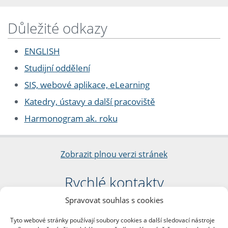
Důležité odkazy
ENGLISH
Studijní oddělení
SIS, webové aplikace, eLearning
Katedry, ústavy a další pracoviště
Harmonogram ak. roku
Zobrazit plnou verzi stránek
Rychlé kontakty
Spravovat souhlas s cookies
Filozofická fakulta
Univerzita Karlova
Tyto webové stránky používají soubory cookies a další sledovací nástroje
nám. Jana Palacha 1/2