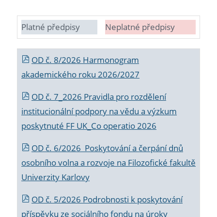
Platné předpisy
Neplatné předpisy
OD č. 8/2026 Harmonogram
akademického roku 2026/2027
OD č. 7_2026 Pravidla pro rozdělení
institucionální podpory na vědu a výzkum
poskytnuté FF UK_Co operatio 2026
OD č. 6/2026 Poskytování a čerpání dnů
osobního volna a rozvoje na Filozofické fakultě
Univerzity Karlovy
OD č. 5/2026 Podrobnosti k poskytování
příspěvku ze sociálního fondu na úroky