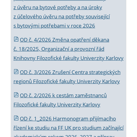
z úvěru na bytové potřeby a na úroky
z účelového úvěru na potřeby související
s bytovými potřebami v roce 2026
OD č. 4/2026 Změna opatření děkana
č. 18/2025, Organizační a provozní řád
Knihovny Filozofické fakulty Univerzity Karlovy
OD č. 3/2026 Zrušení Centra strategických
regionů Filozofické fakulty Univerzity Karlovy
OD č. 2/2026 k
cestám zaměstnanců
Filozofické fakulty Univerzity Karlovy
OD č. 1_2026 Harmonogram přijímacího
řízení ke studiu na FF UK pro studium začínající
akademickým rokem 2026_2027 a příprav