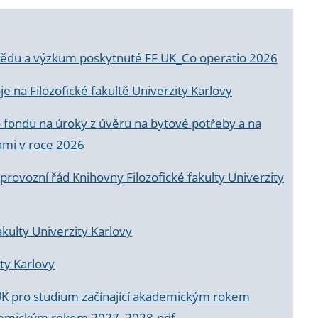
a vědu a výzkum poskytnuté FF UK_Co operatio 2026
 na Filozofické fakultě Univerzity Karlovy
o fondu na úroky z úvěru na bytové potřeby a na
ami v roce 2026
rovozní řád Knihovny Filozofické fakulty Univerzity
akulty Univerzity Karlovy
ty Karlovy
UK pro studium začínající akademickým rokem
akademickým rokem 2027_2028.pdf