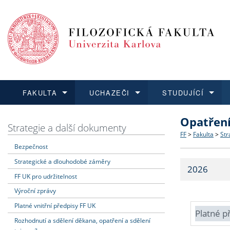
FAKULTA
UCHAZEČI
STUDUJÍCÍ
Opatřen
FAKULTA
UCHAZEČI
STUDUJÍCÍ
VĚDA A VÝZKUM
ZAHRANIČÍ
Struktura a
Co studova
Bakalářsk
O vědě a 
Aktuální n
Strategie a další dokumenty
FF
>
Fakulta
>
Str
Bezpečnost
Dozvědět se více
Podat přihlášku
Dozvědět se více
Dozvědět se více
Dozvědět se více
Strategie 
Učitelské 
Doktorské
Akademické
Vyjíždějící
Strategické a dlouhodobé záměry
2026
Podpora a
Informace 
Rigorózní 
Granty a p
Přijíždějíc
FF UK pro udržitelnost
Výroční zprávy
Absolventi
Vyjíždějíc
Platné vnitřní předpisy FF UK
Platné p
Rozhodnutí a sdělení děkana, opatření a sdělení
Fakultní š