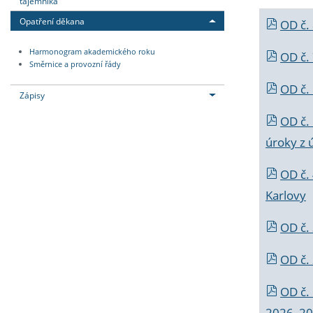
tajemníka
Opatření děkana
OD č.
Harmonogram akademického roku
OD č.
Směrnice a provozní řády
OD č. 
Zápisy
OD č.
úroky z 
OD č.
Karlovy
OD č. 
OD č.
OD č.
2026_202