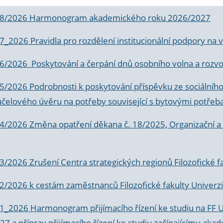
 8/2026 Harmonogram akademického roku 2026/2027
 7_2026 Pravidla pro rozdělení institucionální podpory n
6/2026 Poskytování a čerpání dnů osobního volna a rozvoje
 5/2026 Podrobnosti k poskytování příspěvku ze sociálníh
účelového úvěru na potřeby související s bytovými potřeb
 4/2026 Změna opatření děkana č. 18/2025, Organizační a p
3/2026 Zrušení Centra strategických regionů Filozofické f
 2/2026 k
cestám zaměstnanců Filozofické fakulty Univerzi
 1_2026 Harmonogram přijímacího řízení ke studiu na FF 
7 a příprav přijímacího řízení ke studiu začínajícímu 