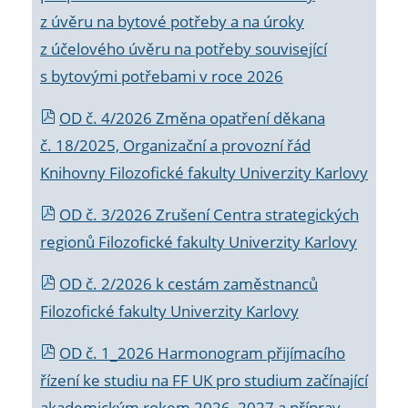
z úvěru na bytové potřeby a na úroky
z účelového úvěru na potřeby související
s bytovými potřebami v roce 2026
OD č. 4/2026 Změna opatření děkana
č. 18/2025, Organizační a provozní řád
Knihovny Filozofické fakulty Univerzity Karlovy
OD č. 3/2026 Zrušení Centra strategických
regionů Filozofické fakulty Univerzity Karlovy
OD č. 2/2026 k
cestám zaměstnanců
Filozofické fakulty Univerzity Karlovy
OD č. 1_2026 Harmonogram přijímacího
řízení ke studiu na FF UK pro studium začínající
akademickým rokem 2026_2027 a příprav