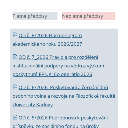
Platné předpisy
Neplatné předpisy
OD č. 8/2026 Harmonogram
akademického roku 2026/2027
OD č. 7_2026 Pravidla pro rozdělení
institucionální podpory na vědu a výzkum
poskytnuté FF UK_Co operatio 2026
OD č. 6/2026 Poskytování a čerpání dnů
osobního volna a rozvoje na Filozofické fakultě
Univerzity Karlovy
OD č. 5/2026 Podrobnosti k poskytování
příspěvku ze sociálního fondu na úroky