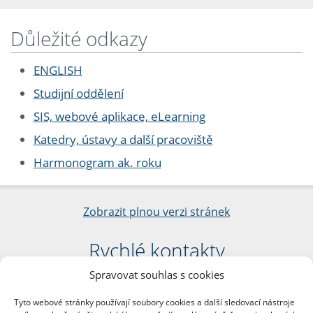
Důležité odkazy
ENGLISH
Studijní oddělení
SIS, webové aplikace, eLearning
Katedry, ústavy a další pracoviště
Harmonogram ak. roku
Zobrazit plnou verzi stránek
Rychlé kontakty
Spravovat souhlas s cookies
Filozofická fakulta
Univerzita Karlova
Tyto webové stránky používají soubory cookies a další sledovací nástroje
nám. Jana Palacha 1/2