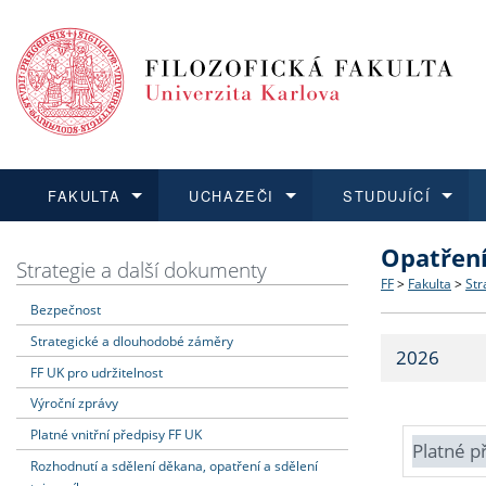
FAKULTA
UCHAZEČI
STUDUJÍCÍ
Opatřen
FAKULTA
UCHAZEČI
STUDUJÍCÍ
VĚDA A VÝZKUM
ZAHRANIČÍ
Struktura a
Co studova
Bakalářsk
O vědě a 
Aktuální n
Strategie a další dokumenty
FF
>
Fakulta
>
Str
Bezpečnost
Dozvědět se více
Podat přihlášku
Dozvědět se více
Dozvědět se více
Dozvědět se více
Strategie 
Učitelské 
Doktorské
Akademické
Vyjíždějící
Strategické a dlouhodobé záměry
2026
Podpora a
Informace 
Rigorózní 
Granty a p
Přijíždějíc
FF UK pro udržitelnost
Výroční zprávy
Absolventi
Vyjíždějíc
Platné vnitřní předpisy FF UK
Platné p
Rozhodnutí a sdělení děkana, opatření a sdělení
Fakultní š