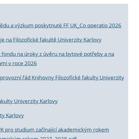
a vědu a výzkum poskytnuté FF UK_Co operatio 2026
 na Filozofické fakultě Univerzity Karlovy
o fondu na úroky z úvěru na bytové potřeby a na
ami v roce 2026
rovozní řád Knihovny Filozofické fakulty Univerzity
akulty Univerzity Karlovy
ty Karlovy
UK pro studium začínající akademickým rokem
akademickým rokem 2027_2028.pdf