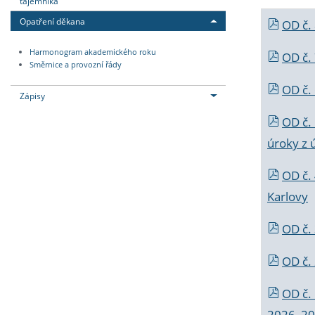
tajemníka
Opatření děkana
OD č.
Harmonogram akademického roku
OD č.
Směrnice a provozní řády
OD č. 
Zápisy
OD č.
úroky z 
OD č.
Karlovy
OD č. 
OD č.
OD č.
2026_202