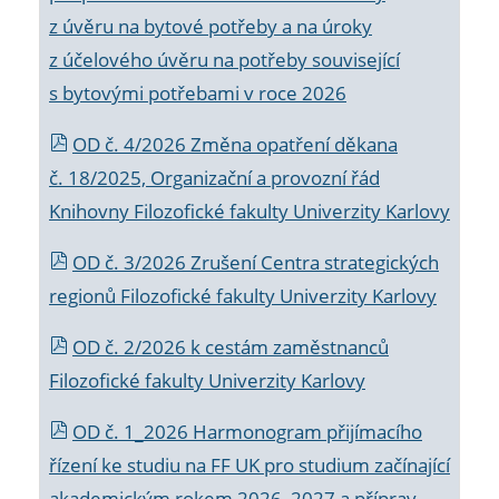
z úvěru na bytové potřeby a na úroky
z účelového úvěru na potřeby související
s bytovými potřebami v roce 2026
OD č. 4/2026 Změna opatření děkana
č. 18/2025, Organizační a provozní řád
Knihovny Filozofické fakulty Univerzity Karlovy
OD č. 3/2026 Zrušení Centra strategických
regionů Filozofické fakulty Univerzity Karlovy
OD č. 2/2026 k
cestám zaměstnanců
Filozofické fakulty Univerzity Karlovy
OD č. 1_2026 Harmonogram přijímacího
řízení ke studiu na FF UK pro studium začínající
akademickým rokem 2026_2027 a příprav