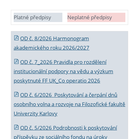
Platné předpisy
Neplatné předpisy
OD č. 8/2026 Harmonogram
akademického roku 2026/2027
OD č. 7_2026 Pravidla pro rozdělení
institucionální podpory na vědu a výzkum
poskytnuté FF UK_Co operatio 2026
OD č. 6/2026 Poskytování a čerpání dnů
osobního volna a rozvoje na Filozofické fakultě
Univerzity Karlovy
OD č. 5/2026 Podrobnosti k poskytování
příspěvku ze sociálního fondu na úroky