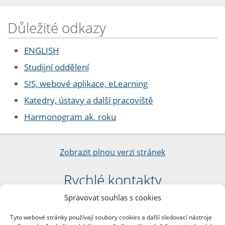
Důležité odkazy
ENGLISH
Studijní oddělení
SIS, webové aplikace, eLearning
Katedry, ústavy a další pracoviště
Harmonogram ak. roku
Zobrazit plnou verzi stránek
Rychlé kontakty
Spravovat souhlas s cookies
Filozofická fakulta
Univerzita Karlova
Tyto webové stránky používají soubory cookies a další sledovací nástroje
nám. Jana Palacha 1/2