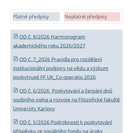
Platné předpisy
Neplatné předpisy
OD č. 8/2026 Harmonogram
akademického roku 2026/2027
OD č. 7_2026 Pravidla pro rozdělení
institucionální podpory na vědu a výzkum
poskytnuté FF UK_Co operatio 2026
OD č. 6/2026 Poskytování a čerpání dnů
osobního volna a rozvoje na Filozofické fakultě
Univerzity Karlovy
OD č. 5/2026 Podrobnosti k poskytování
příspěvku ze sociálního fondu na úroky