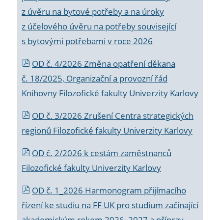
z úvěru na bytové potřeby a na úroky
z účelového úvěru na potřeby související
s bytovými potřebami v roce 2026
OD č. 4/2026 Změna opatření děkana
č. 18/2025, Organizační a provozní řád
Knihovny Filozofické fakulty Univerzity Karlovy
OD č. 3/2026 Zrušení Centra strategických
regionů Filozofické fakulty Univerzity Karlovy
OD č. 2/2026 k
cestám zaměstnanců
Filozofické fakulty Univerzity Karlovy
OD č. 1_2026 Harmonogram přijímacího
řízení ke studiu na FF UK pro studium začínající
akademickým rokem 2026_2027 a příprav