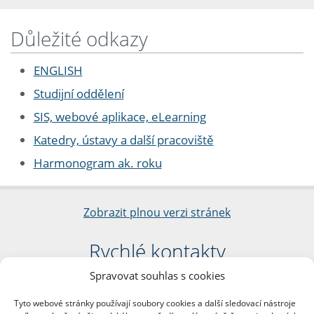
Důležité odkazy
ENGLISH
Studijní oddělení
SIS, webové aplikace, eLearning
Katedry, ústavy a další pracoviště
Harmonogram ak. roku
Zobrazit plnou verzi stránek
Rychlé kontakty
Spravovat souhlas s cookies
Filozofická fakulta
Univerzita Karlova
Tyto webové stránky používají soubory cookies a další sledovací nástroje
nám. Jana Palacha 1/2