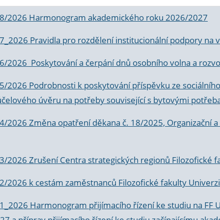
 8/2026 Harmonogram akademického roku 2026/2027
 7_2026 Pravidla pro rozdělení institucionální podpory n
6/2026 Poskytování a čerpání dnů osobního volna a rozvoje
 5/2026 Podrobnosti k poskytování příspěvku ze sociálníh
účelového úvěru na potřeby související s bytovými potřeb
 4/2026 Změna opatření děkana č. 18/2025, Organizační a p
3/2026 Zrušení Centra strategických regionů Filozofické f
 2/2026 k
cestám zaměstnanců Filozofické fakulty Univerzi
 1_2026 Harmonogram přijímacího řízení ke studiu na FF 
7 a příprav přijímacího řízení ke studiu začínajícímu 