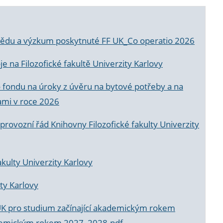
a vědu a výzkum poskytnuté FF UK_Co operatio 2026
 na Filozofické fakultě Univerzity Karlovy
o fondu na úroky z úvěru na bytové potřeby a na
ami v roce 2026
rovozní řád Knihovny Filozofické fakulty Univerzity
akulty Univerzity Karlovy
ty Karlovy
UK pro studium začínající akademickým rokem
akademickým rokem 2027_2028.pdf