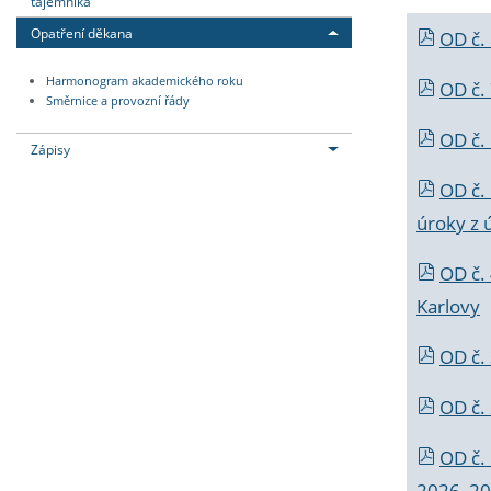
tajemníka
Opatření děkana
OD č.
Harmonogram akademického roku
OD č.
Směrnice a provozní řády
OD č. 
Zápisy
OD č.
úroky z 
OD č.
Karlovy
OD č. 
OD č.
OD č.
2026_202