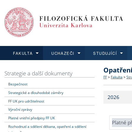
FAKULTA
UCHAZEČI
STUDUJÍCÍ
Opatřen
FAKULTA
UCHAZEČI
STUDUJÍCÍ
VĚDA A VÝZKUM
ZAHRANIČÍ
Struktura a
Co studova
Bakalářsk
O vědě a 
Aktuální n
Strategie a další dokumenty
FF
>
Fakulta
>
Str
Bezpečnost
Dozvědět se více
Podat přihlášku
Dozvědět se více
Dozvědět se více
Dozvědět se více
Strategie 
Učitelské 
Doktorské
Akademické
Vyjíždějící
Strategické a dlouhodobé záměry
2026
Podpora a
Informace 
Rigorózní 
Granty a p
Přijíždějíc
FF UK pro udržitelnost
Výroční zprávy
Absolventi
Vyjíždějíc
Platné vnitřní předpisy FF UK
Platné p
Rozhodnutí a sdělení děkana, opatření a sdělení
Fakultní š