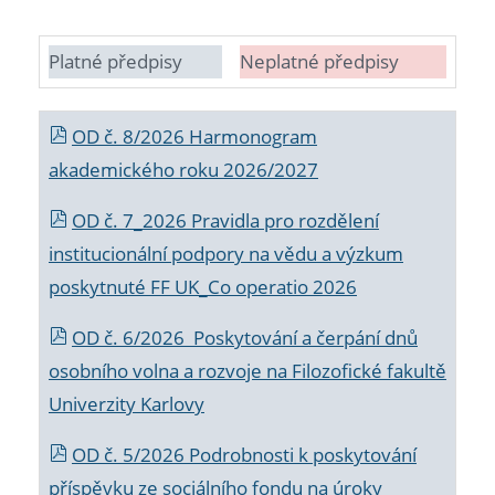
Platné předpisy
Neplatné předpisy
OD č. 8/2026 Harmonogram
akademického roku 2026/2027
OD č. 7_2026 Pravidla pro rozdělení
institucionální podpory na vědu a výzkum
poskytnuté FF UK_Co operatio 2026
OD č. 6/2026 Poskytování a čerpání dnů
osobního volna a rozvoje na Filozofické fakultě
Univerzity Karlovy
OD č. 5/2026 Podrobnosti k poskytování
příspěvku ze sociálního fondu na úroky