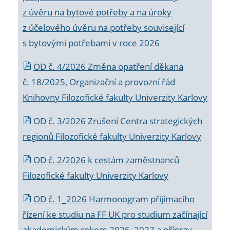
z úvěru na bytové potřeby a na úroky
z účelového úvěru na potřeby související
s bytovými potřebami v roce 2026
OD č. 4/2026 Změna opatření děkana
č. 18/2025, Organizační a provozní řád
Knihovny Filozofické fakulty Univerzity Karlovy
OD č. 3/2026 Zrušení Centra strategických
regionů Filozofické fakulty Univerzity Karlovy
OD č. 2/2026 k
cestám zaměstnanců
Filozofické fakulty Univerzity Karlovy
OD č. 1_2026 Harmonogram přijímacího
řízení ke studiu na FF UK pro studium začínající
akademickým rokem 2026_2027 a příprav