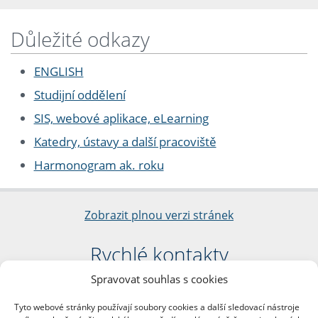
Důležité odkazy
ENGLISH
Studijní oddělení
SIS, webové aplikace, eLearning
Katedry, ústavy a další pracoviště
Harmonogram ak. roku
Zobrazit plnou verzi stránek
Rychlé kontakty
Spravovat souhlas s cookies
Filozofická fakulta
Univerzita Karlova
Tyto webové stránky používají soubory cookies a další sledovací nástroje
nám. Jana Palacha 1/2