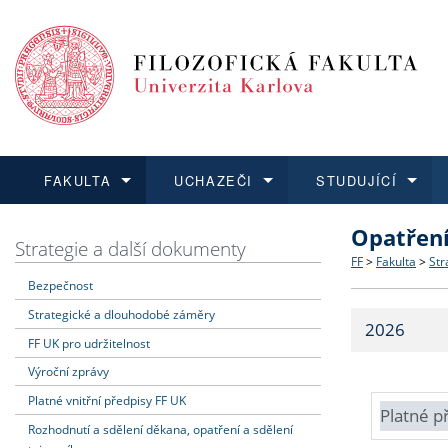
FAKULTA
UCHAZEČI
STUDUJÍCÍ
Opatřen
FAKULTA
UCHAZEČI
STUDUJÍCÍ
VĚDA A VÝZKUM
ZAHRANIČÍ
Struktura a
Co studova
Bakalářsk
O vědě a 
Aktuální n
Strategie a další dokumenty
FF
>
Fakulta
>
Str
Bezpečnost
Dozvědět se více
Podat přihlášku
Dozvědět se více
Dozvědět se více
Dozvědět se více
Strategie 
Učitelské 
Doktorské
Akademické
Vyjíždějící
Strategické a dlouhodobé záměry
2026
Podpora a
Informace 
Rigorózní 
Granty a p
Přijíždějíc
FF UK pro udržitelnost
Výroční zprávy
Absolventi
Vyjíždějíc
Platné vnitřní předpisy FF UK
Platné p
Rozhodnutí a sdělení děkana, opatření a sdělení
Fakultní š