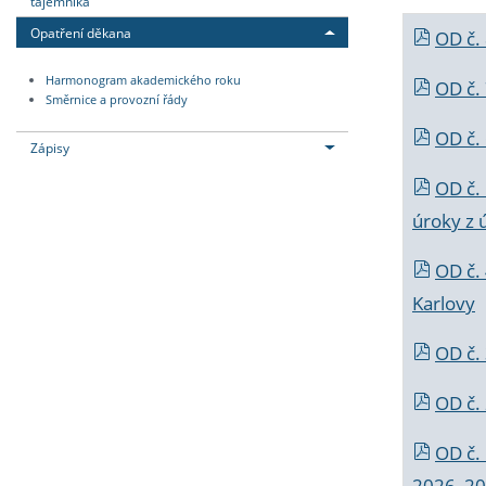
tajemníka
Opatření děkana
OD č.
Harmonogram akademického roku
OD č.
Směrnice a provozní řády
OD č. 
Zápisy
OD č.
úroky z 
OD č.
Karlovy
OD č. 
OD č.
OD č.
2026_202