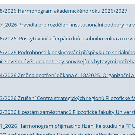
 8/2026 Harmonogram akademického roku 2026/2027
 7_2026 Pravidla pro rozdělení institucionální podpory n
6/2026 Poskytování a čerpání dnů osobního volna a rozvoje
 5/2026 Podrobnosti k poskytování příspěvku ze sociálníh
účelového úvěru na potřeby související s bytovými potřeb
 4/2026 Změna opatření děkana č. 18/2025, Organizační a p
3/2026 Zrušení Centra strategických regionů Filozofické f
 2/2026 k
cestám zaměstnanců Filozofické fakulty Univerzi
 1_2026 Harmonogram přijímacího řízení ke studiu na FF 
7 a příprav přijímacího řízení ke studiu začínajícímu 