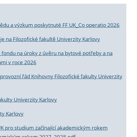
a vědu a výzkum poskytnuté FF UK_Co operatio 2026
 na Filozofické fakultě Univerzity Karlovy
o fondu na úroky z úvěru na bytové potřeby a na
ami v roce 2026
rovozní řád Knihovny Filozofické fakulty Univerzity
akulty Univerzity Karlovy
ty Karlovy
UK pro studium začínající akademickým rokem
akademickým rokem 2027_2028.pdf