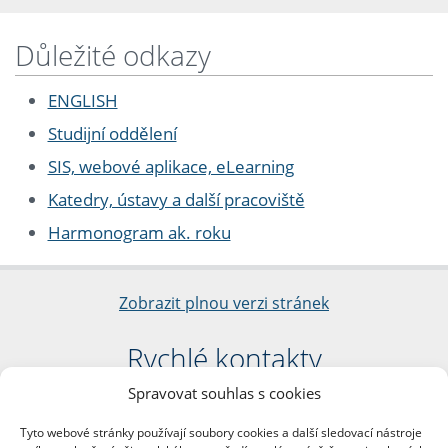
Důležité odkazy
ENGLISH
Studijní oddělení
SIS, webové aplikace, eLearning
Katedry, ústavy a další pracoviště
Harmonogram ak. roku
Zobrazit plnou verzi stránek
Rychlé kontakty
Spravovat souhlas s cookies
Filozofická fakulta
Univerzita Karlova
Tyto webové stránky používají soubory cookies a další sledovací nástroje
nám. Jana Palacha 1/2