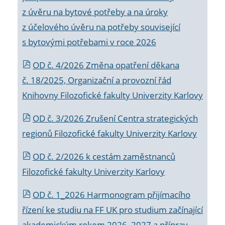
z úvěru na bytové potřeby a na úroky
z účelového úvěru na potřeby související
s bytovými potřebami v roce 2026
OD č. 4/2026 Změna opatření děkana
č. 18/2025, Organizační a provozní řád
Knihovny Filozofické fakulty Univerzity Karlovy
OD č. 3/2026 Zrušení Centra strategických
regionů Filozofické fakulty Univerzity Karlovy
OD č. 2/2026 k
cestám zaměstnanců
Filozofické fakulty Univerzity Karlovy
OD č. 1_2026 Harmonogram přijímacího
řízení ke studiu na FF UK pro studium začínající
akademickým rokem 2026_2027 a příprav