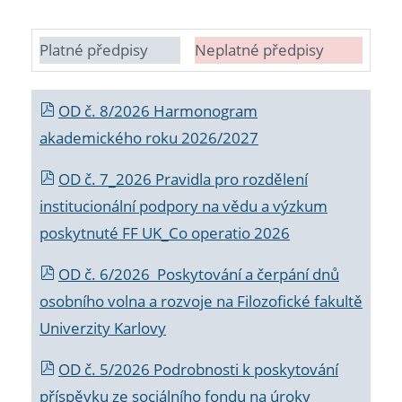
Platné předpisy
Neplatné předpisy
OD č. 8/2026 Harmonogram
akademického roku 2026/2027
OD č. 7_2026 Pravidla pro rozdělení
institucionální podpory na vědu a výzkum
poskytnuté FF UK_Co operatio 2026
OD č. 6/2026 Poskytování a čerpání dnů
osobního volna a rozvoje na Filozofické fakultě
Univerzity Karlovy
OD č. 5/2026 Podrobnosti k poskytování
příspěvku ze sociálního fondu na úroky