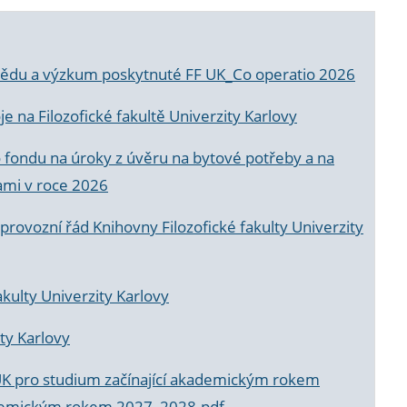
a vědu a výzkum poskytnuté FF UK_Co operatio 2026
 na Filozofické fakultě Univerzity Karlovy
o fondu na úroky z úvěru na bytové potřeby a na
ami v roce 2026
rovozní řád Knihovny Filozofické fakulty Univerzity
akulty Univerzity Karlovy
ty Karlovy
UK pro studium začínající akademickým rokem
akademickým rokem 2027_2028.pdf