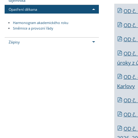
tajemníka
Opatření děkana
OD č.
Harmonogram akademického roku
OD č.
Směrnice a provozní řády
OD č. 
Zápisy
OD č.
úroky z 
OD č.
Karlovy
OD č. 
OD č.
OD č.
2026_202