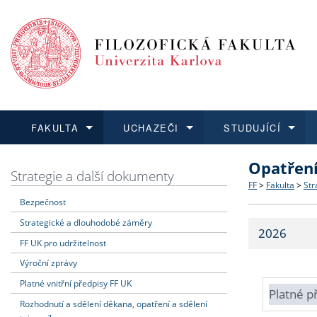
FAKULTA
UCHAZEČI
STUDUJÍCÍ
Opatřen
FAKULTA
UCHAZEČI
STUDUJÍCÍ
VĚDA A VÝZKUM
ZAHRANIČÍ
Struktura a
Co studova
Bakalářsk
O vědě a 
Aktuální n
Strategie a další dokumenty
FF
>
Fakulta
>
Str
Bezpečnost
Dozvědět se více
Podat přihlášku
Dozvědět se více
Dozvědět se více
Dozvědět se více
Strategie 
Učitelské 
Doktorské
Akademické
Vyjíždějící
Strategické a dlouhodobé záměry
2026
Podpora a
Informace 
Rigorózní 
Granty a p
Přijíždějíc
FF UK pro udržitelnost
Výroční zprávy
Absolventi
Vyjíždějíc
Platné vnitřní předpisy FF UK
Platné p
Rozhodnutí a sdělení děkana, opatření a sdělení
Fakultní š