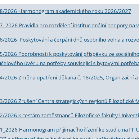
 8/2026 Harmonogram akademického roku 2026/2027
 7_2026 Pravidla pro rozdělení institucionální podpory n
6/2026 Poskytování a čerpání dnů osobního volna a rozvoje
 5/2026 Podrobnosti k poskytování příspěvku ze sociálníh
účelového úvěru na potřeby související s bytovými potřeb
 4/2026 Změna opatření děkana č. 18/2025, Organizační a p
3/2026 Zrušení Centra strategických regionů Filozofické f
 2/2026 k
cestám zaměstnanců Filozofické fakulty Univerzi
 1_2026 Harmonogram přijímacího řízení ke studiu na FF 
7 a příprav přijímacího řízení ke studiu začínajícímu 