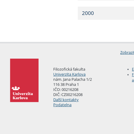
2000
Zobrazi
Filozofická fakulta
E
Univerzita Karlova
F
nám. Jana Palacha 1/2
a
116 38 Praha 1
IČO: 00216208
DIČ: CZ00216208
Další kontakty
Podatelna