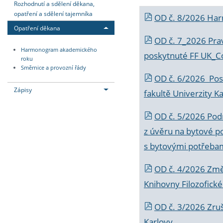
Rozhodnutí a sdělení děkana,
opatření a sdělení tajemníka
OD č. 8/2026 Ha
Opatření děkana
OD č. 7_2026 Prav
Harmonogram akademického
poskytnuté FF UK_C
roku
Směrnice a provozní řády
OD č. 6/2026 Posk
Zápisy
fakultě Univerzity K
OD č. 5/2026 Podr
z úvěru na bytové po
s bytovými potřebam
OD č. 4/2026 Změ
Knihovny Filozofické
OD č. 3/2026 Zruš
Karlovy