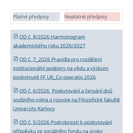
Platné předpisy
Neplatné předpisy
OD č. 8/2026 Harmonogram
akademického roku 2026/2027
OD č. 7_2026 Pravidla pro rozdělení
institucionální podpory na vědu a výzkum
poskytnuté FF UK_Co operatio 2026
OD č. 6/2026 Poskytování a čerpání dnů
osobního volna a rozvoje na Filozofické fakultě
Univerzity Karlovy
OD č. 5/2026 Podrobnosti k poskytování
příspěvku ze sociálního fondu na úroky