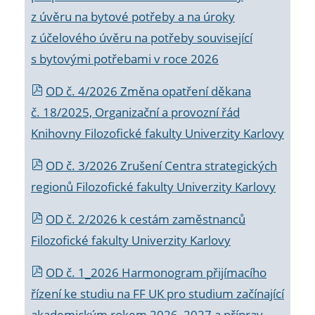
z úvěru na bytové potřeby a na úroky
z účelového úvěru na potřeby související
s bytovými potřebami v roce 2026
OD č. 4/2026 Změna opatření děkana
č. 18/2025, Organizační a provozní řád
Knihovny Filozofické fakulty Univerzity Karlovy
OD č. 3/2026 Zrušení Centra strategických
regionů Filozofické fakulty Univerzity Karlovy
OD č. 2/2026 k
cestám zaměstnanců
Filozofické fakulty Univerzity Karlovy
OD č. 1_2026 Harmonogram přijímacího
řízení ke studiu na FF UK pro studium začínající
akademickým rokem 2026_2027 a příprav