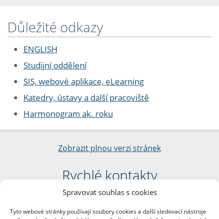
Důležité odkazy
ENGLISH
Studijní oddělení
SIS, webové aplikace, eLearning
Katedry, ústavy a další pracoviště
Harmonogram ak. roku
Zobrazit plnou verzi stránek
Rychlé kontakty
Spravovat souhlas s cookies
Filozofická fakulta
Univerzita Karlova
Tyto webové stránky používají soubory cookies a další sledovací nástroje
nám. Jana Palacha 1/2