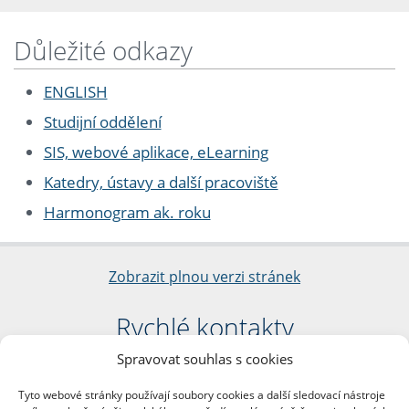
Důležité odkazy
ENGLISH
Studijní oddělení
SIS, webové aplikace, eLearning
Katedry, ústavy a další pracoviště
Harmonogram ak. roku
Zobrazit plnou verzi stránek
Rychlé kontakty
Spravovat souhlas s cookies
Filozofická fakulta
Univerzita Karlova
Tyto webové stránky používají soubory cookies a další sledovací nástroje
nám. Jana Palacha 1/2