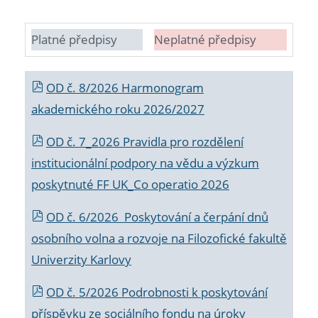
Platné předpisy
Neplatné předpisy
OD č. 8/2026 Harmonogram
akademického roku 2026/2027
OD č. 7_2026 Pravidla pro rozdělení
institucionální podpory na vědu a výzkum
poskytnuté FF UK_Co operatio 2026
OD č. 6/2026 Poskytování a čerpání dnů
osobního volna a rozvoje na Filozofické fakultě
Univerzity Karlovy
OD č. 5/2026 Podrobnosti k poskytování
příspěvku ze sociálního fondu na úroky