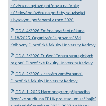
z úvěru na bytové potřeby a na úroky
z účelového úvěru na potřeby související
s bytovými potřebami v roce 2026
OD č. 4/2026 Změna opatření děkana
č. 18/2025, Organizační a provozní řád
Knihovny Filozofické fakulty Univerzity Karlovy
OD č. 3/2026 Zrušení Centra strategických
regionů Filozofické fakulty Univerzity Karlovy
OD č. 2/2026 k
cestám zaměstnanců
Filozofické fakulty Univerzity Karlovy
OD č. 1_2026 Harmonogram přijímacího
řízení ke studiu na FF UK pro studium začínající
akademickým rokem 2026_2027 a příprav