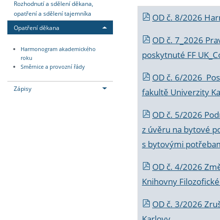
Rozhodnutí a sdělení děkana,
opatření a sdělení tajemníka
OD č. 8/2026 Ha
Opatření děkana
OD č. 7_2026 Prav
Harmonogram akademického
poskytnuté FF UK_C
roku
Směrnice a provozní řády
OD č. 6/2026 Posk
Zápisy
fakultě Univerzity K
OD č. 5/2026 Podr
z úvěru na bytové po
s bytovými potřebam
OD č. 4/2026 Změ
Knihovny Filozofické
OD č. 3/2026 Zruš
Karlovy