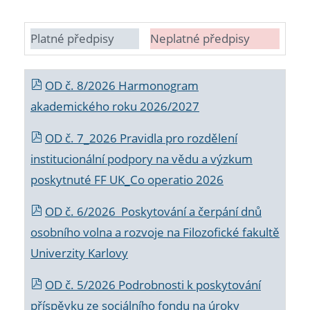
Platné předpisy
Neplatné předpisy
OD č. 8/2026 Harmonogram
akademického roku 2026/2027
OD č. 7_2026 Pravidla pro rozdělení
institucionální podpory na vědu a výzkum
poskytnuté FF UK_Co operatio 2026
OD č. 6/2026 Poskytování a čerpání dnů
osobního volna a rozvoje na Filozofické fakultě
Univerzity Karlovy
OD č. 5/2026 Podrobnosti k poskytování
příspěvku ze sociálního fondu na úroky