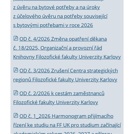
z úvěru na bytové potřeby a na úroky
z účelového úvěru na potřeby související
s bytovými potřebami v roce 2026
OD č. 4/2026 Změna opatření děkana
č. 18/2025, Organizační a provozní řád
Knihovny Filozofické fakulty Univerzity Karlovy
OD č. 3/2026 Zrušení Centra strategických
regionů Filozofické fakulty Univerzity Karlovy
OD č. 2/2026 k
cestám zaměstnanců
Filozofické fakulty Univerzity Karlovy
OD č. 1_2026 Harmonogram přijímacího
řízení ke studiu na FF UK pro studium začínající
akademickým rokem 2026_2027 a příprav