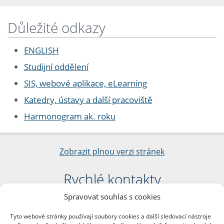
Důležité odkazy
ENGLISH
Studijní oddělení
SIS, webové aplikace, eLearning
Katedry, ústavy a další pracoviště
Harmonogram ak. roku
Zobrazit plnou verzi stránek
Rychlé kontakty
Spravovat souhlas s cookies
Filozofická fakulta
Univerzita Karlova
Tyto webové stránky používají soubory cookies a další sledovací nástroje
nám. Jana Palacha 1/2