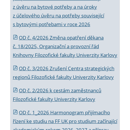
z úvěru na bytové potřeby a na úroky
z účelového úvěru na potřeby související
s bytovými potřebami v roce 2026
OD č. 4/2026 Změna opatření děkana
č. 18/2025, Organizační a provozní řád
Knihovny Filozofické fakulty Univerzity Karlovy
OD č. 3/2026 Zrušení Centra strategických
regionů Filozofické fakulty Univerzity Karlovy
OD č. 2/2026 k
cestám zaměstnanců
Filozofické fakulty Univerzity Karlovy
OD č. 1_2026 Harmonogram přijímacího
řízení ke studiu na FF UK pro studium začínající
akademickým rokem 2026_2027 a příprav