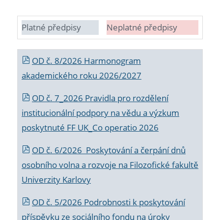
Platné předpisy
Neplatné předpisy
OD č. 8/2026 Harmonogram
akademického roku 2026/2027
OD č. 7_2026 Pravidla pro rozdělení
institucionální podpory na vědu a výzkum
poskytnuté FF UK_Co operatio 2026
OD č. 6/2026 Poskytování a čerpání dnů
osobního volna a rozvoje na Filozofické fakultě
Univerzity Karlovy
OD č. 5/2026 Podrobnosti k poskytování
příspěvku ze sociálního fondu na úroky