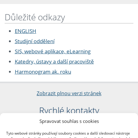
Důležité odkazy
ENGLISH
Studijní oddělení
SIS, webové aplikace, eLearning
Katedry, ústavy a další pracoviště
Harmonogram ak. roku
Zobrazit plnou verzi stránek
Rychlé kontakty
Spravovat souhlas s cookies
Filozofická fakulta
Univerzita Karlova
Tyto webové stránky používají soubory cookies a další sledovací nástroje
nám. Jana Palacha 1/2