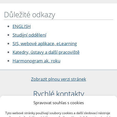
Důležité odkazy
ENGLISH
Studijní oddělení
SIS, webové aplikace, eLearning
Katedry, ústavy a další pracoviště
Harmonogram ak. roku
Zobrazit plnou verzi stránek
Rychlé kontakty
Spravovat souhlas s cookies
Filozofická fakulta
Univerzita Karlova
Tyto webové stránky používají soubory cookies a další sledovací nástroje
nám. Jana Palacha 1/2