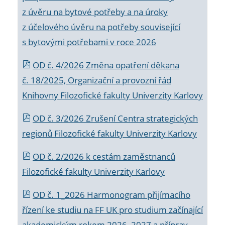
z úvěru na bytové potřeby a na úroky
z účelového úvěru na potřeby související
s bytovými potřebami v roce 2026
OD č. 4/2026 Změna opatření děkana
č. 18/2025, Organizační a provozní řád
Knihovny Filozofické fakulty Univerzity Karlovy
OD č. 3/2026 Zrušení Centra strategických
regionů Filozofické fakulty Univerzity Karlovy
OD č. 2/2026 k
cestám zaměstnanců
Filozofické fakulty Univerzity Karlovy
OD č. 1_2026 Harmonogram přijímacího
řízení ke studiu na FF UK pro studium začínající
akademickým rokem 2026_2027 a příprav