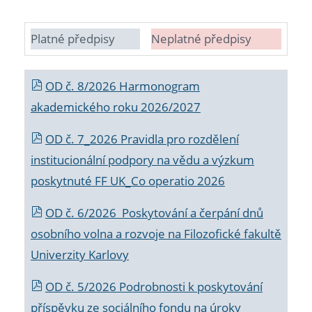
Platné předpisy
Neplatné předpisy
OD č. 8/2026 Harmonogram
akademického roku 2026/2027
OD č. 7_2026 Pravidla pro rozdělení
institucionální podpory na vědu a výzkum
poskytnuté FF UK_Co operatio 2026
OD č. 6/2026 Poskytování a čerpání dnů
osobního volna a rozvoje na Filozofické fakultě
Univerzity Karlovy
OD č. 5/2026 Podrobnosti k poskytování
příspěvku ze sociálního fondu na úroky