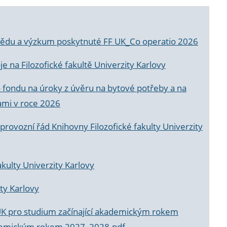
a vědu a výzkum poskytnuté FF UK_Co operatio 2026
 na Filozofické fakultě Univerzity Karlovy
o fondu na úroky z úvěru na bytové potřeby a na
ami v roce 2026
rovozní řád Knihovny Filozofické fakulty Univerzity
akulty Univerzity Karlovy
ty Karlovy
UK pro studium začínající akademickým rokem
akademickým rokem 2027_2028.pdf