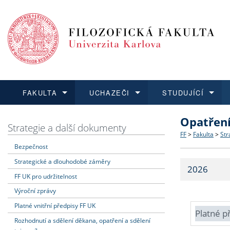
FAKULTA
UCHAZEČI
STUDUJÍCÍ
Opatřen
FAKULTA
UCHAZEČI
STUDUJÍCÍ
VĚDA A VÝZKUM
ZAHRANIČÍ
Struktura a
Co studova
Bakalářsk
O vědě a 
Aktuální n
Strategie a další dokumenty
FF
>
Fakulta
>
Str
Bezpečnost
Dozvědět se více
Podat přihlášku
Dozvědět se více
Dozvědět se více
Dozvědět se více
Strategie 
Učitelské 
Doktorské
Akademické
Vyjíždějící
Strategické a dlouhodobé záměry
2026
Podpora a
Informace 
Rigorózní 
Granty a p
Přijíždějíc
FF UK pro udržitelnost
Výroční zprávy
Absolventi
Vyjíždějíc
Platné vnitřní předpisy FF UK
Platné p
Rozhodnutí a sdělení děkana, opatření a sdělení
Fakultní š