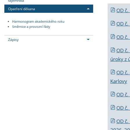
tajemníka
Opatření děkana
OD č.
Harmonogram akademického roku
OD č.
Směrnice a provozní řády
OD č. 
Zápisy
OD č.
úroky z 
OD č.
Karlovy
OD č. 
OD č.
OD č.
2026_202