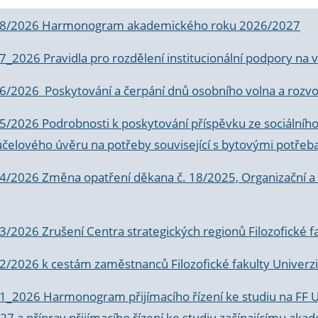
 8/2026 Harmonogram akademického roku 2026/2027
 7_2026 Pravidla pro rozdělení institucionální podpory n
6/2026 Poskytování a čerpání dnů osobního volna a rozvoje
 5/2026 Podrobnosti k poskytování příspěvku ze sociálníh
účelového úvěru na potřeby související s bytovými potřeb
 4/2026 Změna opatření děkana č. 18/2025, Organizační a p
3/2026 Zrušení Centra strategických regionů Filozofické f
 2/2026 k
cestám zaměstnanců Filozofické fakulty Univerzi
 1_2026 Harmonogram přijímacího řízení ke studiu na FF 
7 a příprav přijímacího řízení ke studiu začínajícímu 