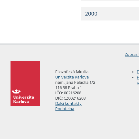
2000
Zobrazi
Filozofická fakulta
E
Univerzita Karlova
F
nám. Jana Palacha 1/2
a
116 38 Praha 1
IČO: 00216208
DIČ: CZ00216208
Další kontakty
Podatelna