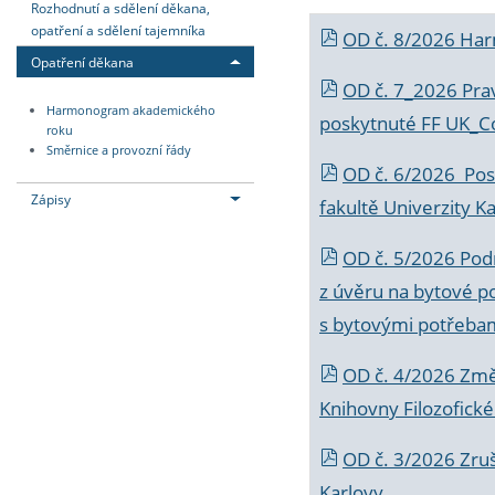
Rozhodnutí a sdělení děkana,
opatření a sdělení tajemníka
OD č. 8/2026 Ha
Opatření děkana
OD č. 7_2026 Prav
Harmonogram akademického
poskytnuté FF UK_C
roku
Směrnice a provozní řády
OD č. 6/2026 Posk
Zápisy
fakultě Univerzity K
OD č. 5/2026 Podr
z úvěru na bytové po
s bytovými potřebam
OD č. 4/2026 Změ
Knihovny Filozofické
OD č. 3/2026 Zruš
Karlovy