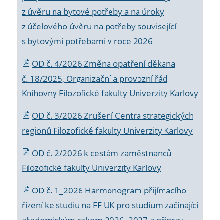
z úvěru na bytové potřeby a na úroky
z účelového úvěru na potřeby související
s bytovými potřebami v roce 2026
OD č. 4/2026 Změna opatření děkana
č. 18/2025, Organizační a provozní řád
Knihovny Filozofické fakulty Univerzity Karlovy
OD č. 3/2026 Zrušení Centra strategických
regionů Filozofické fakulty Univerzity Karlovy
OD č. 2/2026 k
cestám zaměstnanců
Filozofické fakulty Univerzity Karlovy
OD č. 1_2026 Harmonogram přijímacího
řízení ke studiu na FF UK pro studium začínající
akademickým rokem 2026_2027 a příprav