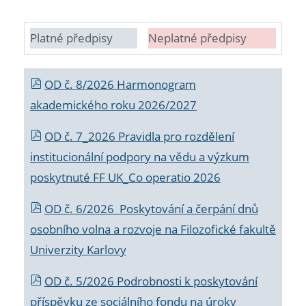
Platné předpisy
Neplatné předpisy
OD č. 8/2026 Harmonogram
akademického roku 2026/2027
OD č. 7_2026 Pravidla pro rozdělení
institucionální podpory na vědu a výzkum
poskytnuté FF UK_Co operatio 2026
OD č. 6/2026 Poskytování a čerpání dnů
osobního volna a rozvoje na Filozofické fakultě
Univerzity Karlovy
OD č. 5/2026 Podrobnosti k poskytování
příspěvku ze sociálního fondu na úroky