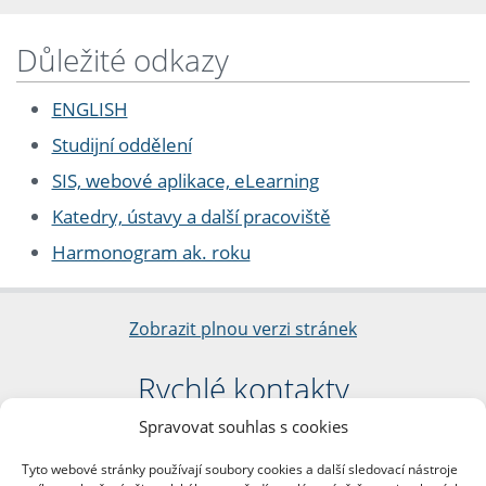
Důležité odkazy
ENGLISH
Studijní oddělení
SIS, webové aplikace, eLearning
Katedry, ústavy a další pracoviště
Harmonogram ak. roku
Zobrazit plnou verzi stránek
Rychlé kontakty
Spravovat souhlas s cookies
Filozofická fakulta
Univerzita Karlova
Tyto webové stránky používají soubory cookies a další sledovací nástroje
nám. Jana Palacha 1/2