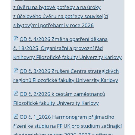
z úvěru na bytové potřeby a na úroky
z účelového úvěru na potřeby související
s bytovými potřebami v roce 2026
OD č. 4/2026 Změna opatření děkana
č. 18/2025, Organizační a provozní řád
Knihovny Filozofické fakulty Univerzity Karlovy
OD č. 3/2026 Zrušení Centra strategických
regionů Filozofické fakulty Univerzity Karlovy
OD č. 2/2026 k
cestám zaměstnanců
Filozofické fakulty Univerzity Karlovy
OD č. 1_2026 Harmonogram přijímacího
řízení ke studiu na FF UK pro studium začínající
akademickým rokem 2026_2027 a příprav