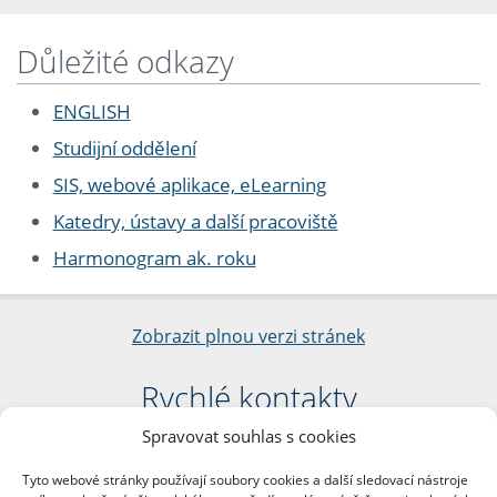
Důležité odkazy
ENGLISH
Studijní oddělení
SIS, webové aplikace, eLearning
Katedry, ústavy a další pracoviště
Harmonogram ak. roku
Zobrazit plnou verzi stránek
Rychlé kontakty
Spravovat souhlas s cookies
Filozofická fakulta
Univerzita Karlova
Tyto webové stránky používají soubory cookies a další sledovací nástroje
nám. Jana Palacha 1/2