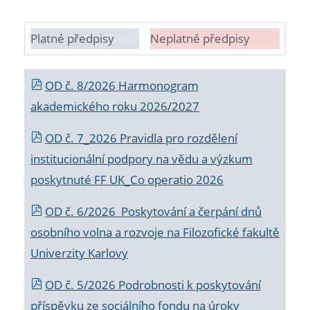
Platné předpisy
Neplatné předpisy
OD č. 8/2026 Harmonogram
akademického roku 2026/2027
OD č. 7_2026 Pravidla pro rozdělení
institucionální podpory na vědu a výzkum
poskytnuté FF UK_Co operatio 2026
OD č. 6/2026 Poskytování a čerpání dnů
osobního volna a rozvoje na Filozofické fakultě
Univerzity Karlovy
OD č. 5/2026 Podrobnosti k poskytování
příspěvku ze sociálního fondu na úroky