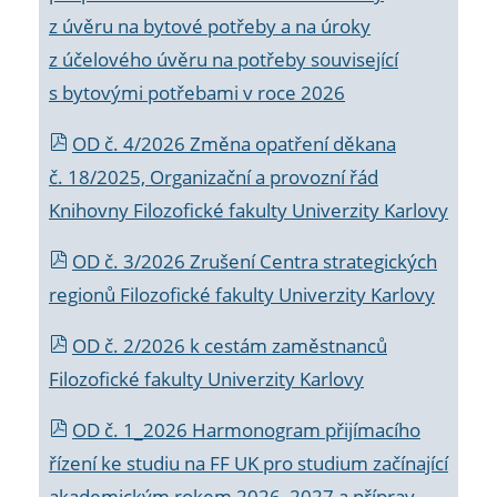
z úvěru na bytové potřeby a na úroky
z účelového úvěru na potřeby související
s bytovými potřebami v roce 2026
OD č. 4/2026 Změna opatření děkana
č. 18/2025, Organizační a provozní řád
Knihovny Filozofické fakulty Univerzity Karlovy
OD č. 3/2026 Zrušení Centra strategických
regionů Filozofické fakulty Univerzity Karlovy
OD č. 2/2026 k
cestám zaměstnanců
Filozofické fakulty Univerzity Karlovy
OD č. 1_2026 Harmonogram přijímacího
řízení ke studiu na FF UK pro studium začínající
akademickým rokem 2026_2027 a příprav