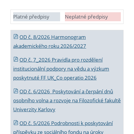
Platné předpisy
Neplatné předpisy
OD č. 8/2026 Harmonogram
akademického roku 2026/2027
OD č. 7_2026 Pravidla pro rozdělení
institucionální podpory na vědu a výzkum
poskytnuté FF UK_Co operatio 2026
OD č. 6/2026 Poskytování a čerpání dnů
osobního volna a rozvoje na Filozofické fakultě
Univerzity Karlovy
OD č. 5/2026 Podrobnosti k poskytování
příspěvku ze sociálního fondu na úroky