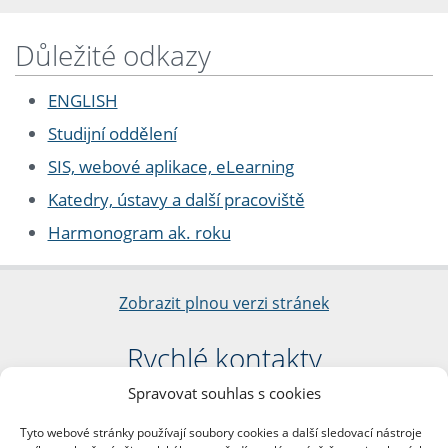
Důležité odkazy
ENGLISH
Studijní oddělení
SIS, webové aplikace, eLearning
Katedry, ústavy a další pracoviště
Harmonogram ak. roku
Zobrazit plnou verzi stránek
Rychlé kontakty
Spravovat souhlas s cookies
Filozofická fakulta
Univerzita Karlova
Tyto webové stránky používají soubory cookies a další sledovací nástroje
nám. Jana Palacha 1/2