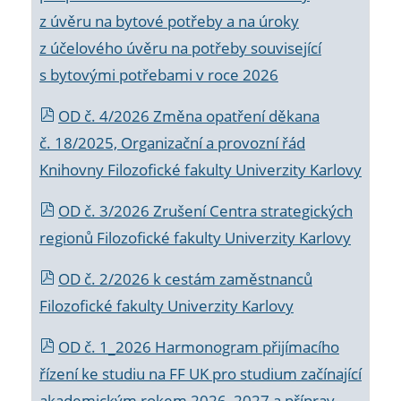
z úvěru na bytové potřeby a na úroky
z účelového úvěru na potřeby související
s bytovými potřebami v roce 2026
OD č. 4/2026 Změna opatření děkana
č. 18/2025, Organizační a provozní řád
Knihovny Filozofické fakulty Univerzity Karlovy
OD č. 3/2026 Zrušení Centra strategických
regionů Filozofické fakulty Univerzity Karlovy
OD č. 2/2026 k
cestám zaměstnanců
Filozofické fakulty Univerzity Karlovy
OD č. 1_2026 Harmonogram přijímacího
řízení ke studiu na FF UK pro studium začínající
akademickým rokem 2026_2027 a příprav