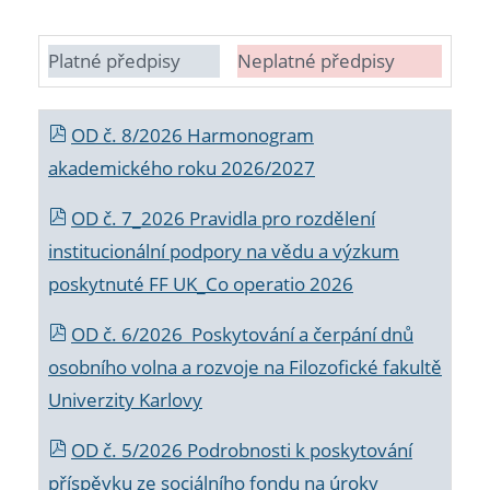
Platné předpisy
Neplatné předpisy
OD č. 8/2026 Harmonogram
akademického roku 2026/2027
OD č. 7_2026 Pravidla pro rozdělení
institucionální podpory na vědu a výzkum
poskytnuté FF UK_Co operatio 2026
OD č. 6/2026 Poskytování a čerpání dnů
osobního volna a rozvoje na Filozofické fakultě
Univerzity Karlovy
OD č. 5/2026 Podrobnosti k poskytování
příspěvku ze sociálního fondu na úroky