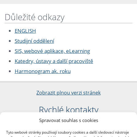
Důležité odkazy
ENGLISH
Studijní oddělení
SIS, webové aplikace, eLearning
Katedry, ústavy a další pracoviště
Harmonogram ak. roku
Zobrazit plnou verzi stránek
Rychlé kontakty
Spravovat souhlas s cookies
Filozofická fakulta
Univerzita Karlova
Tyto webové stránky používají soubory cookies a další sledovací nástroje
nám. Jana Palacha 1/2