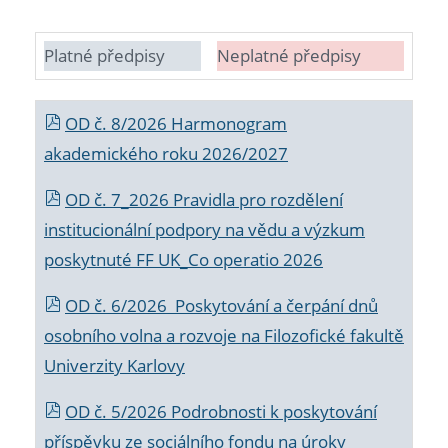
Platné předpisy
Neplatné předpisy
OD č. 8/2026 Harmonogram
akademického roku 2026/2027
OD č. 7_2026 Pravidla pro rozdělení
institucionální podpory na vědu a výzkum
poskytnuté FF UK_Co operatio 2026
OD č. 6/2026 Poskytování a čerpání dnů
osobního volna a rozvoje na Filozofické fakultě
Univerzity Karlovy
OD č. 5/2026 Podrobnosti k poskytování
příspěvku ze sociálního fondu na úroky