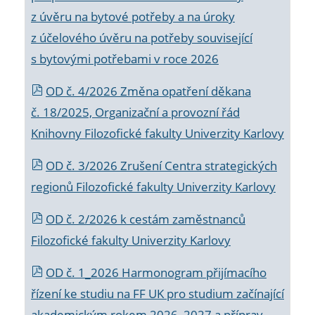
z úvěru na bytové potřeby a na úroky
z účelového úvěru na potřeby související
s bytovými potřebami v roce 2026
OD č. 4/2026 Změna opatření děkana
č. 18/2025, Organizační a provozní řád
Knihovny Filozofické fakulty Univerzity Karlovy
OD č. 3/2026 Zrušení Centra strategických
regionů Filozofické fakulty Univerzity Karlovy
OD č. 2/2026 k
cestám zaměstnanců
Filozofické fakulty Univerzity Karlovy
OD č. 1_2026 Harmonogram přijímacího
řízení ke studiu na FF UK pro studium začínající
akademickým rokem 2026_2027 a příprav