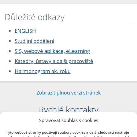
Důležité odkazy
ENGLISH
Studijní oddělení
SIS, webové aplikace, eLearning
Katedry, ústavy a další pracoviště
Harmonogram ak. roku
Zobrazit plnou verzi stránek
Rychlé kontakty
Spravovat souhlas s cookies
Filozofická fakulta
Univerzita Karlova
Tyto webové stránky používají soubory cookies a další sledovací nástroje
nám. Jana Palacha 1/2