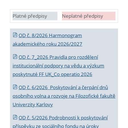
Platné předpisy
Neplatné předpisy
OD č. 8/2026 Harmonogram
akademického roku 2026/2027
OD č. 7_2026 Pravidla pro rozdělení
institucionální podpory na vědu a výzkum
poskytnuté FF UK_Co operatio 2026
OD č. 6/2026 Poskytování a čerpání dnů
osobního volna a rozvoje na Filozofické fakultě
Univerzity Karlovy
OD č. 5/2026 Podrobnosti k poskytování
příspěvku ze sociálního fondu na úroky