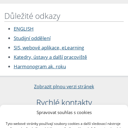
Důležité odkazy
ENGLISH
Studijní oddělení
SIS, webové aplikace, eLearning
Katedry, ústavy a další pracoviště
Harmonogram ak. roku
Zobrazit plnou verzi stránek
Rychlé kontakty
Spravovat souhlas s cookies
Filozofická fakulta
Univerzita Karlova
Tyto webové stránky používají soubory cookies a další sledovací nástroje
nám. Jana Palacha 1/2