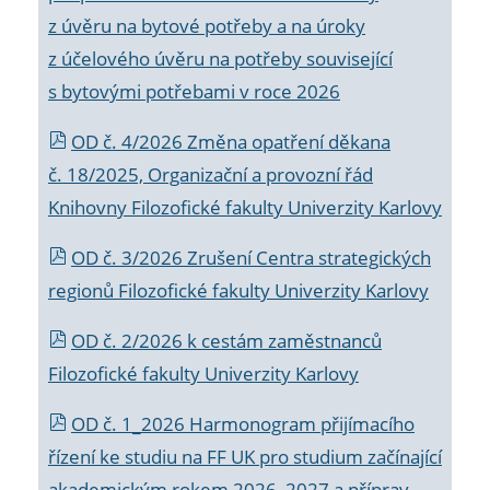
z úvěru na bytové potřeby a na úroky
z účelového úvěru na potřeby související
s bytovými potřebami v roce 2026
OD č. 4/2026 Změna opatření děkana
č. 18/2025, Organizační a provozní řád
Knihovny Filozofické fakulty Univerzity Karlovy
OD č. 3/2026 Zrušení Centra strategických
regionů Filozofické fakulty Univerzity Karlovy
OD č. 2/2026 k
cestám zaměstnanců
Filozofické fakulty Univerzity Karlovy
OD č. 1_2026 Harmonogram přijímacího
řízení ke studiu na FF UK pro studium začínající
akademickým rokem 2026_2027 a příprav